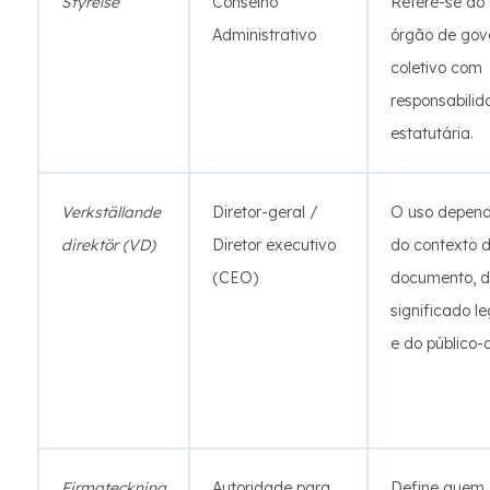
Styrelse
Conselho
Refere-se ao
Administrativo
órgão de gov
coletivo com
responsabilid
estatutária.
Verkställande
Diretor-geral /
O uso depen
direktör (VD)
Diretor executivo
do contexto 
(CEO)
documento, 
significado le
e do público-a
Firmateckning
Autoridade para
Define quem