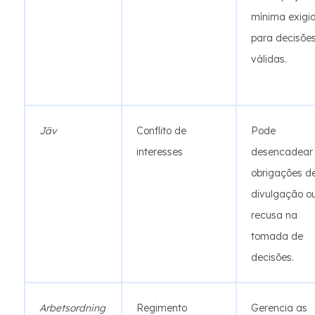
mínima exigi
para decisõe
válidas.
Jäv
Conflito de
Pode
interesses
desencadear
obrigações d
divulgação o
recusa na
tomada de
decisões.
Arbetsordning
Regimento
Gerencia as