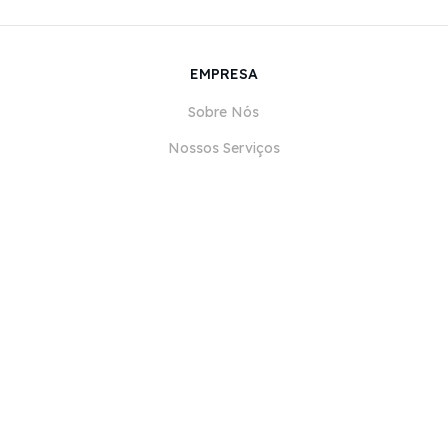
EMPRESA
Sobre Nós
Nossos Serviços
Blog
Perguntas Frequentes (FAQ)
Nossa Equipe
Carreiras
Jurídico
Entre em Contato
PARA CLIENTES