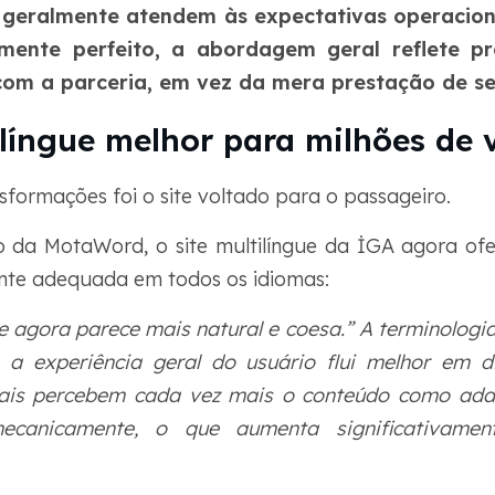
 geralmente atendem às expectativas operacio
lmente perfeito, a abordagem geral reflete pr
om a parceria, em vez da mera prestação de se
língue melhor para milhões de v
formações foi o site voltado para o passageiro.
 da MotaWord, o site multilíngue da İGA agora of
ente adequada em todos os idiomas:
ue agora parece mais natural e coesa.” A terminologi
 a experiência geral do usuário flui melhor em d
onais percebem cada vez mais o conteúdo como ad
ecanicamente, o que aumenta significativame