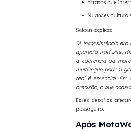
atrasos que inte
Nuances culturai
Selcen explica:
“A inconsistência er
aparecia traduzida de
a coerência da marca
multilíngue podem g
real é essencial. Em
precisão, o que ocasi
Esses desafios afet
passageiro.
Após MotaWor