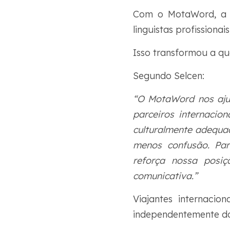
Com o MotaWord, a İ
linguistas profissiona
Isso transformou a qu
Segundo Selcen:
“O MotaWord nos ajud
parceiros internacio
culturalmente adequad
menos confusão. Para
reforça nossa posi
comunicativa.”
Viajantes internacio
independentemente do