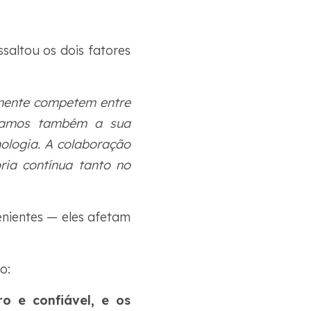
altou os dois fatores
temente competem entre
izamos também a sua
ologia. A colaboração
ria contínua tanto no
nientes — eles afetam
o:
o e confiável, e os