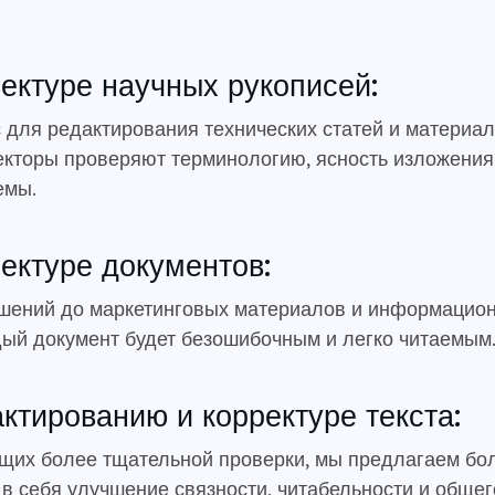
ректуре научных рукописей:
для редактирования технических статей и материал
кторы проверяют терминологию, ясность изложения и
емы.
ректуре документов:
ашений до маркетинговых материалов и информаци
дый документ будет безошибочным и легко читаемым
актированию и корректуре текста:
ющих более тщательной проверки, мы предлагаем бо
 в себя улучшение связности, читабельности и общег