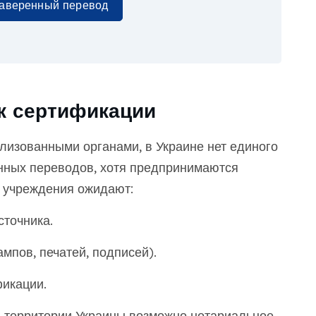
заверенный перевод
к сертификации
ализованными органами, в Украине нет единого
нных переводов, хотя предпринимаются
, учреждения ожидают:
точника.
пов, печатей, подписей).
икации.
а территории Украины возможно нотариальное