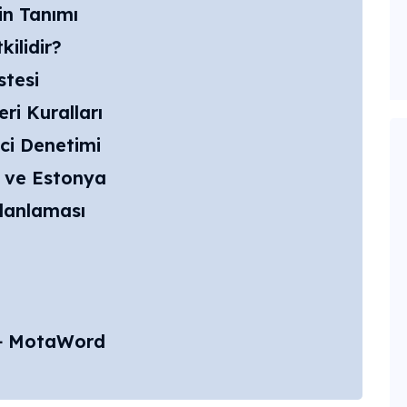
in Tanımı
ilidir?
stesi
eri Kuralları
ci Denetimi
D ve Estonya
anlaması
i + MotaWord