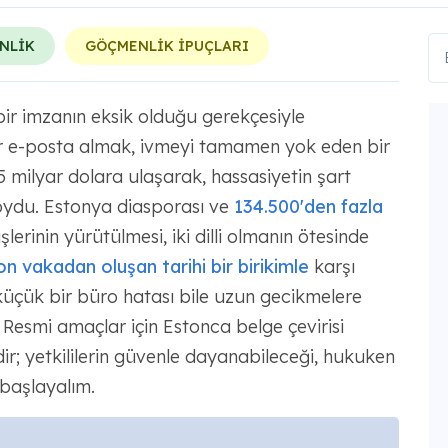
NLİK
GÖÇMENLİK İPUÇLARI
ir imzanın eksik olduğu gerekçesiyle
ir e-posta almak, ivmeyi tamamen yok eden bir
45 milyar dolara ulaşarak, hassasiyetin şart
oydu. Estonya diasporası ve
134.500'den fazla
işlerinin yürütülmesi, iki dilli olmanın ötesinde
on vakadan oluşan tarihi bir birikimle
karşı
küçük bir büro hatası bile uzun gecikmelere
r. Resmi amaçlar için Estonca belge çevirisi
ir; yetkililerin güvenle dayanabileceği, hukuken
 başlayalım.