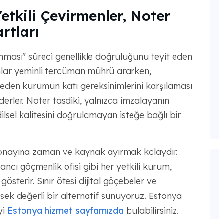
Yetkili Çevirmenler, Noter
rtları
nması" süreci genellikle doğruluğunu teyit eden
rumlar yeminli tercüman mührü ararken,
l eden kurumun katı gereksinimlerini karşılaması
ederler. Noter tasdiki, yalnızca imzalayanın
ilsel kalitesini doğrulamayan isteğe bağlı bir
 onayına zaman ve kaynak ayırmak kolaydır.
ancı göçmenlik ofisi gibi her yetkili kurum,
österir. Sınır ötesi dijital göçebeler ve
ksek değerli bir alternatif sunuyoruz. Estonya
yi
Estonya hizmet sayfamızda
bulabilirsiniz.