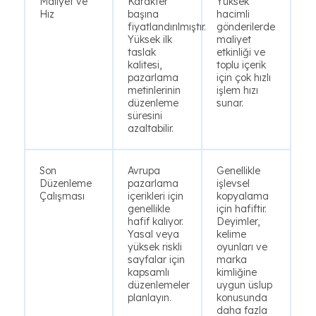
Maliyet ve
Karakter
Yüksek
Hız
başına
hacimli
fiyatlandırılmıştır.
gönderilerde
Yüksek ilk
maliyet
taslak
etkinliği ve
kalitesi,
toplu içerik
pazarlama
için çok hızlı
metinlerinin
işlem hızı
düzenleme
sunar.
süresini
azaltabilir.
Son
Avrupa
Genellikle
Düzenleme
pazarlama
işlevsel
Çalışması
içerikleri için
kopyalama
genellikle
için hafiftir.
hafif kalıyor.
Deyimler,
Yasal veya
kelime
yüksek riskli
oyunları ve
sayfalar için
marka
kapsamlı
kimliğine
düzenlemeler
uygun üslup
planlayın.
konusunda
daha fazla