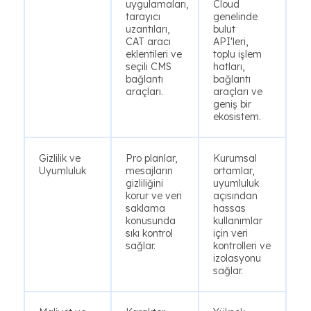
uygulamaları,
Cloud
tarayıcı
genelinde
uzantıları,
bulut
CAT aracı
API'leri,
eklentileri ve
toplu işlem
seçili CMS
hatları,
bağlantı
bağlantı
araçları.
araçları ve
geniş bir
ekosistem.
Gizlilik ve
Pro planlar,
Kurumsal
Uyumluluk
mesajların
ortamlar,
gizliliğini
uyumluluk
korur ve veri
açısından
saklama
hassas
konusunda
kullanımlar
sıkı kontrol
için veri
sağlar.
kontrolleri ve
izolasyonu
sağlar.