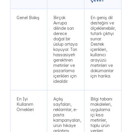
Genel Bakış
Birçok
En geniş dil
Avrupa
desteğini ve
dilinde son
ölçeklenebilir,
derece
tutarlı çıktıyı
doğal bir
sunar.
üslup ortaya
Destek
koyuyor. Ton
içerikleri,
hassasiyeti
kullanıcı
gerektiren
arayüzü
metinler ve
metinleri ve
pazarlama
dokümanlar
içerikleri için
için harika.
idealdir.
En İyi
Açılış
Bilgi tabanı
Kullanım
sayfaları,
makaleleri,
Örnekleri
reklamlar, e-
uygulama
posta
içi kısa
kampanyaları,
metinler,
ürün hikaye
toplu ürün
anlatımı.
verileri,