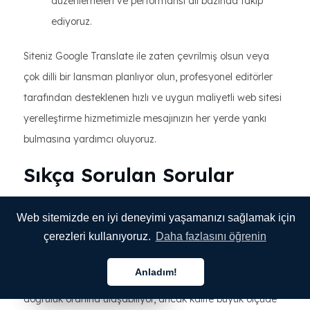
düzenlemeleri ve performansı dil bazında takip
ediyoruz.
Siteniz Google Translate ile zaten çevrilmiş olsun veya
çok dilli bir lansman planlıyor olun, profesyonel editörler
tarafından desteklenen hızlı ve uygun maliyetli web sitesi
yerelleştirme hizmetimizle mesajınızın her yerde yankı
bulmasına yardımcı oluyoruz.
Sıkça Sorulan Sorular
Google Translate'in işletme web
Web sitemizde en iyi deneyimi yaşamanızı sağlamak için
siteleri için çeviri doğruluğu ne
çerezleri kullanıyoruz.
Daha fazlasını öğrenin
kadar yüksek?
Anladım!
Google Translate, yaygın dil çiftlerinde yaklaşık %80
Türkçe
Türkçe
Türkçe
doğruluk oranına ulaşabiliyor, ancak kalite büyük ölçüde