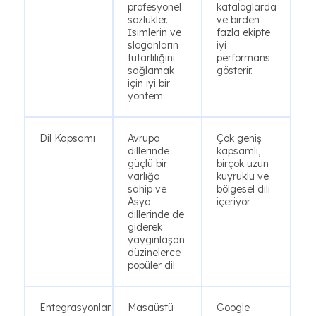
profesyonel
kataloglarda
sözlükler.
ve birden
İsimlerin ve
fazla ekipte
sloganların
iyi
tutarlılığını
performans
sağlamak
gösterir.
için iyi bir
yöntem.
Dil Kapsamı
Avrupa
Çok geniş
dillerinde
kapsamlı,
güçlü bir
birçok uzun
varlığa
kuyruklu ve
sahip ve
bölgesel dili
Asya
içeriyor.
dillerinde de
giderek
yaygınlaşan
düzinelerce
popüler dil.
Entegrasyonlar
Masaüstü
Google