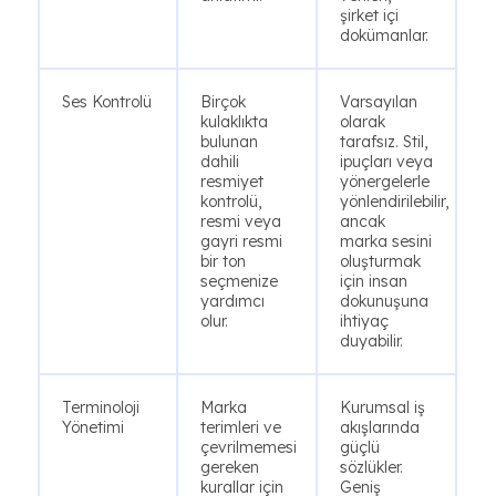
şirket içi
dokümanlar.
Ses Kontrolü
Birçok
Varsayılan
kulaklıkta
olarak
bulunan
tarafsız. Stil,
dahili
ipuçları veya
resmiyet
yönergelerle
kontrolü,
yönlendirilebilir,
resmi veya
ancak
gayri resmi
marka sesini
bir ton
oluşturmak
seçmenize
için insan
yardımcı
dokunuşuna
olur.
ihtiyaç
duyabilir.
Terminoloji
Marka
Kurumsal iş
Yönetimi
terimleri ve
akışlarında
çevrilmemesi
güçlü
gereken
sözlükler.
kurallar için
Geniş