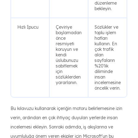
düzenleme
bekleyin.
Hızlı İpucu
Çeviriye
Sözlükler ve
başlamadan
toplu işlem
önce
hatları
resmiyeti
kullanın. En
koruyun ve
çok trafik
kendi
alan
üslubunuzu
sayfaların
sabitlemek
%20'lik
için
diliminde
sözlüklerden
insan
yararlanın.
incelemesine
öncelik verin.
Bu kılavuzu kullanarak içeriğin motoru belirlemesine izin
verin, ardından en çok ihtiyaç duyulan yerlerde insan
incelemesi ekleyin. Sonraki adımda, iş akışlarına ve
uyumluluğa önem veren ekipler için Microsoft'un bu