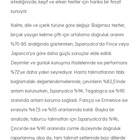
istediğinizde, keşif ve erken testler için harika bir fırsat
sunuyor.
Kalite, dile ve içerik türüne göre değişir. Bağımsız testler,
birçok yaygın kelime çifti için ortalama doğruluk oranını
%70-85 aralığında gösterirken, İspanyolca'da Fince veya
Japonca'ya göre daha güçlü sonuçlar elde edildi.
Deyimler ve günlük konuşma ifadelerinde ise performans
%72'ye daha yakın seyrediyor. Hasta talimatlarının tıbbi
bağlamdaki değerlendirmelerinde, çevirilerin %82,5'inde
anlam korunurken, İspanyolca %94, Tagalogca ise %90
oranında anlam koruma sağladı. Farsça ve Ermenice ise
sırasıyla %67,5 ve %55 oranlarında kaldı. Başka bir
analizde, taburcu talimatları için İspanyolca'da %96,
Çince'de ise %90 oranında cümle düzeyinde doğruluk
raporlanmış olsa da, tam talimat setlerinde bazı dillerde