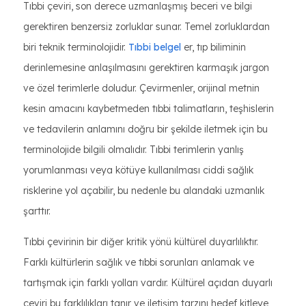
Tıbbi çeviri, son derece uzmanlaşmış beceri ve bilgi
gerektiren benzersiz zorluklar sunar. Temel zorluklardan
biri teknik terminolojidir.
Tıbbi belgel
er, tıp biliminin
derinlemesine anlaşılmasını gerektiren karmaşık jargon
ve özel terimlerle doludur. Çevirmenler, orijinal metnin
kesin amacını kaybetmeden tıbbi talimatların, teşhislerin
ve tedavilerin anlamını doğru bir şekilde iletmek için bu
terminolojide bilgili olmalıdır. Tıbbi terimlerin yanlış
yorumlanması veya kötüye kullanılması ciddi sağlık
risklerine yol açabilir, bu nedenle bu alandaki uzmanlık
şarttır.
Tıbbi çevirinin bir diğer kritik yönü kültürel duyarlılıktır.
Farklı kültürlerin sağlık ve tıbbi sorunları anlamak ve
tartışmak için farklı yolları vardır. Kültürel açıdan duyarlı
çeviri bu farklılıkları tanır ve iletişim tarzını hedef kitleye