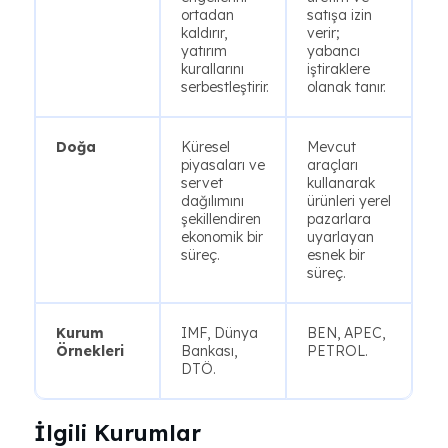
ortadan
satışa izin
kaldırır,
verir;
yatırım
yabancı
kurallarını
iştiraklere
serbestleştirir.
olanak tanır.
Doğa
Küresel
Mevcut
piyasaları ve
araçları
servet
kullanarak
dağılımını
ürünleri yerel
şekillendiren
pazarlara
ekonomik bir
uyarlayan
süreç.
esnek bir
süreç.
Kurum
IMF, Dünya
BEN, APEC,
Örnekleri
Bankası,
PETROL.
DTÖ.
İlgili Kurumlar