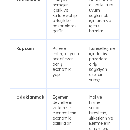
homojen
dil ve kültüre
içerik ve
uyum
kültüre sahip
sağlamak
birleşik bir
için ürün ve
pazar olarak
içerik
görür.
hazırlar.
Kapsam
Küresel
Küreselleşme
entegrasyonu
içinde dış
hedefleyen
pazarlara
geniş
girişi
ekonomik
sağlayan
yapı.
özel bir
süreç.
Odaklanmak
Egemen
Mal ve
devletlerin
hizmet
ve küresel
sunan
ekonomilerin
bireylerin,
ekonomik
şirketlerin ve
politikaları.
işletmelerin
girişimleri.