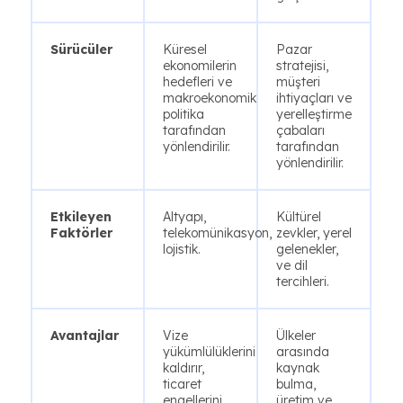
Sürücüler
Küresel
Pazar
ekonomilerin
stratejisi,
hedefleri ve
müşteri
makroekonomik
ihtiyaçları ve
politika
yerelleştirme
tarafından
çabaları
yönlendirilir.
tarafından
yönlendirilir.
Etkileyen
Altyapı,
Kültürel
Faktörler
telekomünikasyon,
zevkler, yerel
lojistik.
gelenekler,
ve dil
tercihleri.
Avantajlar
Vize
Ülkeler
yükümlülüklerini
arasında
kaldırır,
kaynak
ticaret
bulma,
engellerini
üretim ve