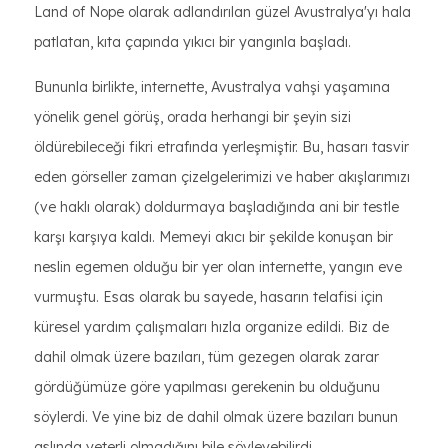
Land of Nope olarak adlandırılan güzel Avustralya'yı hala
patlatan, kıta çapında yıkıcı bir yangınla başladı.
Bununla birlikte, internette, Avustralya vahşi yaşamına
yönelik genel görüş, orada herhangi bir şeyin sizi
öldürebileceği fikri etrafında yerleşmiştir. Bu, hasarı tasvir
eden görseller zaman çizelgelerimizi ve haber akışlarımızı
(ve haklı olarak) doldurmaya başladığında ani bir testle
karşı karşıya kaldı. Memeyi akıcı bir şekilde konuşan bir
neslin egemen olduğu bir yer olan internette, yangın eve
vurmuştu. Esas olarak bu sayede, hasarın telafisi için
küresel yardım çalışmaları hızla organize edildi. Biz de
dahil olmak üzere bazıları, tüm gezegen olarak zarar
gördüğümüze göre yapılması gerekenin bu olduğunu
söylerdi. Ve yine biz de dahil olmak üzere bazıları bunun
aslında yeterli olmadığını bile söyleyebilirdi.