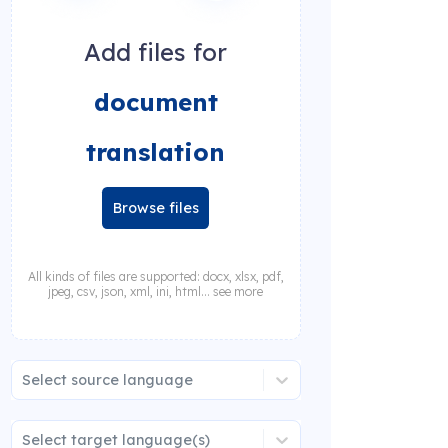
Add files for
document
translation
Browse files
All kinds of files are supported: docx, xlsx, pdf,
jpeg, csv, json, xml, ini, html... see more
Select source language
Select target language(s)