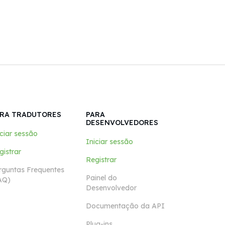
RA TRADUTORES
PARA
DESENVOLVEDORES
iciar sessão
Iniciar sessão
gistrar
Registrar
rguntas Frequentes
Painel do
AQ)
Desenvolvedor
Documentação da API
Plug-ins