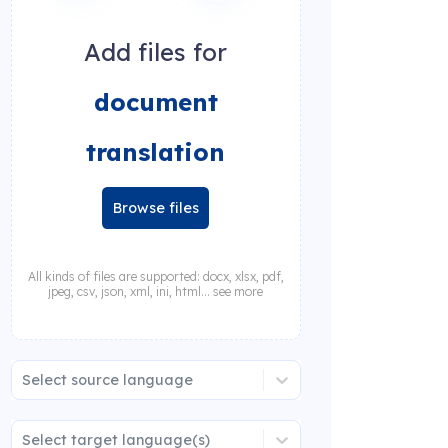
Add files for
document
translation
Browse files
All kinds of files are supported: docx, xlsx, pdf,
jpeg, csv, json, xml, ini, html... see more
Select source language
Select target language(s)