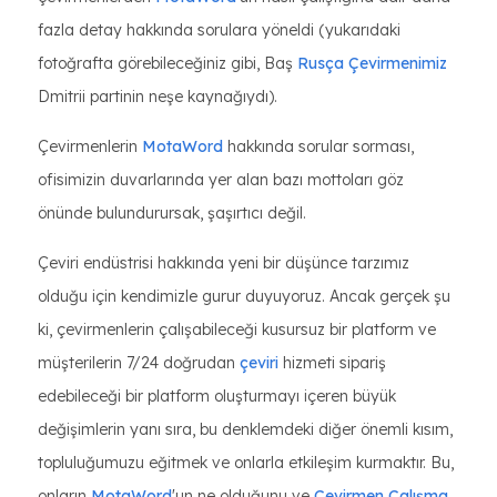
fazla detay hakkında sorulara yöneldi (yukarıdaki
fotoğrafta görebileceğiniz gibi, Baş
Rusça Çevirmenimiz
Dmitrii partinin neşe kaynağıydı).
Çevirmenlerin
MotaWord
hakkında sorular sorması,
ofisimizin duvarlarında yer alan bazı mottoları göz
önünde bulundurursak, şaşırtıcı değil.
Çeviri endüstrisi hakkında yeni bir düşünce tarzımız
olduğu için kendimizle gurur duyuyoruz. Ancak gerçek şu
ki, çevirmenlerin çalışabileceği kusursuz bir platform ve
müşterilerin 7/24 doğrudan
çeviri
hizmeti sipariş
edebileceği bir platform oluşturmayı içeren büyük
değişimlerin yanı sıra, bu denklemdeki diğer önemli kısım,
topluluğumuzu eğitmek ve onlarla etkileşim kurmaktır. Bu,
onların
MotaWord
'un ne olduğunu ve
Çevirmen Çalışma