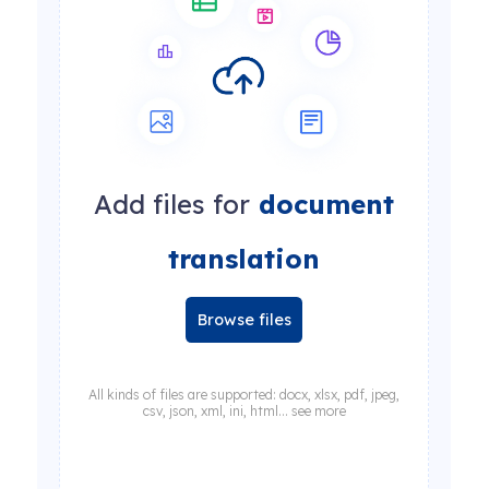
Add files for
document
translation
Browse files
All kinds of files are supported: docx, xlsx, pdf, jpeg,
csv, json, xml, ini, html... see more