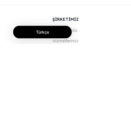
ŞİRKETİMİZ
Hakkımızda
Türkçe
Hizmetlerimiz
Blog
SSS
Ekibimiz
Kariyer
Hukuk
Bize Ulaşın
MÜŞTERİLER İÇİN