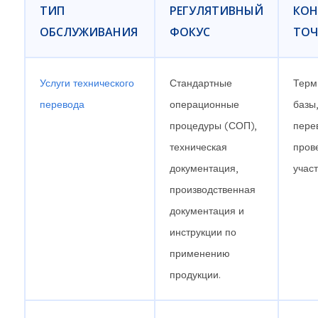
ТИП
РЕГУЛЯТИВНЫЙ
КОН
ОБСЛУЖИВАНИЯ
ФОКУС
ТО
Услуги технического
Стандартные
Терм
перевода
операционные
базы
процедуры (СОП),
пере
техническая
пров
документация,
учас
производственная
документация и
инструкции по
применению
продукции.