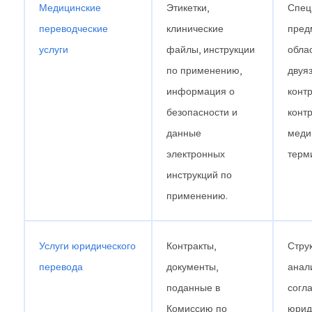
Медицинские
Этикетки,
Спец
переводческие
клинические
пред
услуги
файлы, инструкции
облас
по применению,
двуя
информация о
контр
безопасности и
конт
данные
меди
электронных
терм
инструкций по
применению.
Услуги юридического
Контракты,
Стру
перевода
документы,
анали
поданные в
согл
Комиссию по
юрид