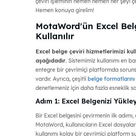
çeviri işleminin hemen hemen her şeyi çe
Hemen konuya girelim!
MotaWord'ün Excel Belg
Kullanılır
Excel belge çeviri hizmetlerimizi k
aşağıdadır
. Sistemimiz kullanımı en bas
entegre bir çevrimiçi platformda sorunsuz
vardır. Ayrıca, çeşitli
belge formatlarını d
denetlemeniz için daha fazla esneklik s
Adım 1: Excel Belgenizi Yükle
Bir Excel belgesini çevirmenin ilk adımı,
MotaWord, kullanıcıların Excel dosyalar
kullanımı kolay bir çevrimiçi platform s