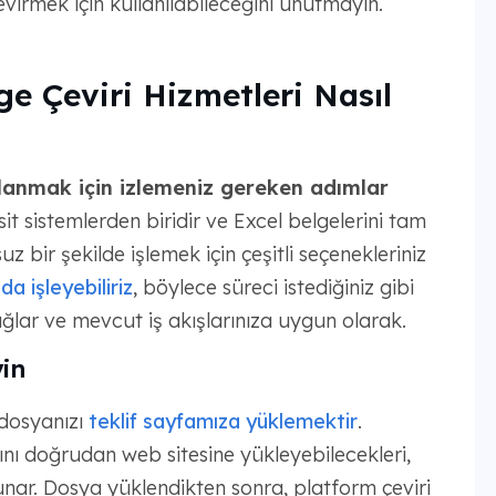
virmek için kullanılabileceğini unutmayın.
e Çeviri Hizmetleri Nasıl
ullanmak için izlemeniz gereken adımlar
it sistemlerden biridir ve Excel belgelerini tam
 bir şekilde işlemek için çeşitli seçenekleriniz
a işleyebiliriz
, böylece süreci istediğiniz gibi
ağlar ve mevcut iş akışlarınıza uygun olarak.
yin
 dosyanızı
teklif sayfamıza yüklemektir
.
ını doğrudan web sitesine yükleyebilecekleri,
unar. Dosya yüklendikten sonra, platform çeviri