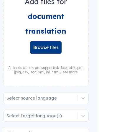
Add files for
document
translation
Browse files
All kinds of files are supported: docx, xlsx, pdf,
jpeg, csv, json, xml, ini, html... see more
Select source language
Select target language(s)