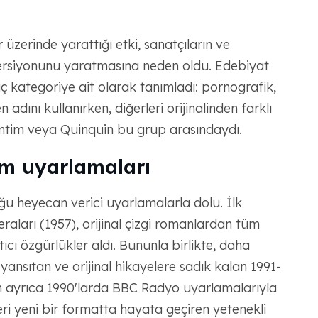
 üzerinde yarattığı etki, sanatçıların ve
 versiyonunu yaratmasına neden oldu. Edebiyat
ç kategoriye ait olarak tanımladı: pornografik,
 adını kullanırken, diğerleri orijinalinden farklı
Timtim veya Quinquin bu grup arasındaydı.
lm uyarlamaları
ğu heyecan verici uyarlamalarla dolu. İlk
ceraları (1957), orijinal çizgi romanlardan tüm
cı özgürlükler aldı. Bununla birlikte, daha
yansıtan ve orijinal hikayelere sadık kalan 1991-
tin ayrıca 1990'larda BBC Radyo uyarlamalarıyla
i yeni bir formatta hayata geçiren yetenekli