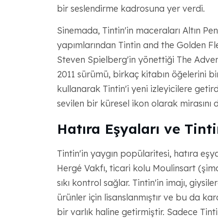
bir seslendirme kadrosuna yer verdi.
Sinemada, Tintin'in maceraları Altın Pe
yapımlarından Tintin and the Golden Flee
Steven Spielberg'in yönettiği The Adven
2011 sürümü, birkaç kitabın öğelerini bi
kullanarak Tintin'i yeni izleyicilere getird
sevilen bir küresel ikon olarak mirasını 
Hatıra Eşyaları ve Tint
Tintin'in yaygın popülaritesi, hatıra eşya
Hergé Vakfı, ticari kolu Moulinsart (şim
sıkı kontrol sağlar. Tintin'in imajı, giysi
ürünler için lisanslanmıştır ve bu da kar
bir varlık haline getirmiştir. Sadece Ti