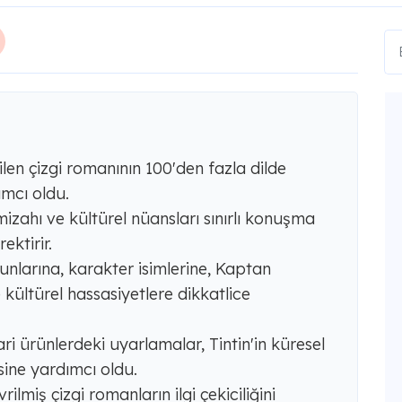
vilen çizgi romanının 100'den fazla dilde
mcı oldu.
mizahı ve kültürel nüansları sınırlı konuşma
ektirir.
yunlarına, karakter isimlerine, Kaptan
kültürel hassasiyetlere dikkatlice
ari ürünlerdeki uyarlamalar, Tintin'in küresel
sine yardımcı oldu.
ilmiş çizgi romanların ilgi çekiciliğini