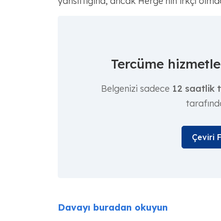
yansıttığına, ancak Hergé'nin ırkçı olma
Tercüme hizmetler
Belgenizi sadece
12 saatlik 
tarafınd
Çeviri 
Davayı buradan okuyun