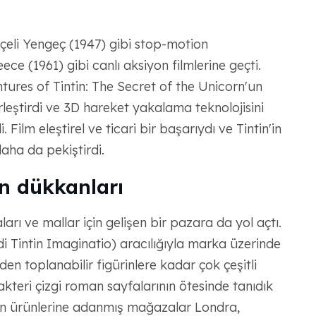
nçeli Yengeç (1947) gibi stop-motion
ce (1961) gibi canlı aksiyon filmlerine geçti.
tures of Tintin: The Secret of the Unicorn'un
rleştirdi ve 3D hareket yakalama teknolojisini
i. Film eleştirel ve ticari bir başarıydı ve Tintin'in
daha da pekiştirdi.
in dükkanları
ları ve mallar için gelişen bir pazara da yol açtı.
di Tintin Imaginatio) aracılığıyla marka üzerinde
lerden toplanabilir figürinlere kadar çok çeşitli
akteri çizgi roman sayfalarının ötesinde tanıdık
ntin ürünlerine adanmış mağazalar Londra,