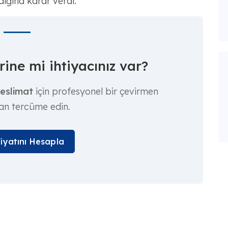
dığına karar verdi.
ine mi ihtiyacınız var?
teslimat
için profesyonel bir çevirmen
an tercüme edin.
Fiyatını Hesapla