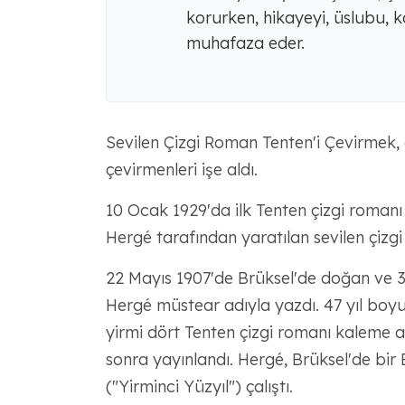
korurken, hikayeyi, üslubu, ka
muhafaza eder.
Sevilen Çizgi Roman Tenten'i Çevirmek, d
çevirmenleri işe aldı.
10 Ocak 1929'da ilk Tenten çizgi romanı 
Hergé tarafından yaratılan sevilen çizg
22 Mayıs 1907'de Brüksel'de doğan ve 3
Hergé müstear adıyla yazdı. 47 yıl boy
yirmi dört Tenten çizgi romanı kaleme al
sonra yayınlandı. Hergé, Brüksel'de bir 
("Yirminci Yüzyıl") çalıştı.