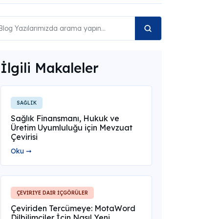
İlgili Makaleler
SAĞLIK
Sağlık Finansmanı, Hukuk ve
Üretim Uyumluluğu için Mevzuat
Çevirisi
Oku ➞
ÇEVİRİYE DAİR İÇGÖRÜLER
Çeviriden Tercümeye: MotaWord
Dilbilimciler İçin Nasıl Yeni