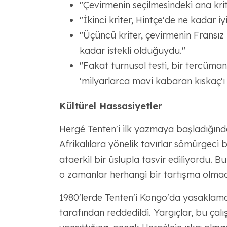
"Çevirmenin seçilmesindeki ana kri
"İkinci kriter, Hintçe'de ne kadar i
"Üçüncü kriter, çevirmenin Fransız
kadar istekli olduğuydu."
"Fakat turnusol testi, bir tercüma
'milyarlarca mavi kabaran kıskaç'ı 
Kültürel Hassasiyetler
Hergé Tenten'i ilk yazmaya başladığında 
Afrikalılara yönelik tavırlar sömürgeci b
ataerkil bir üslupla tasvir ediliyordu. B
o zamanlar herhangi bir tartışma olmad
1980'lerde Tenten'i Kongo'da yasaklam
tarafından reddedildi. Yargıçlar, bu ça