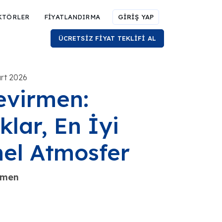
KTÖRLER
FİYATLANDIRMA
GİRİŞ YAP
ÜCRETSİZ FİYAT TEKLİFİ AL
art 2026
evirmen:
klar, En İyi
el Atmosfer
rmen