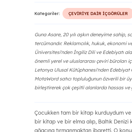
Kategoriler:
ÇEVİRİYE DAİR İÇGÖRÜLER
Guna Asare, 20 yılı aşkın deneyime sahip, son
tercümandır. Reklamcılık, hukuk, ekonomi v
Üniversitesi'nden İngiliz Dili ve Edebiyatı a
önemli yerel ve uluslararası çeviri büroları içi
Letonya Ulusal Kütüphanesi'nden Edebiyat Ödü
MotaWord satıcı topluluğunun özverili bir üyes
birleştirerek çok çeşitli alanlarda hassas ve 
Çocukken tam bir kitap kurduydum ve
bir kitap ve bir elma alıp, Baltık Deniz
ağacına tırmanmaktan ibaretti. O konu