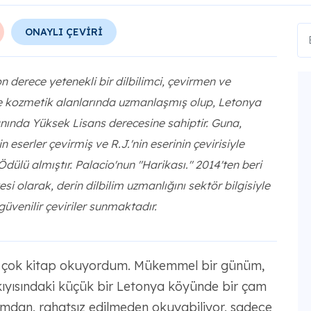
ONAYLI ÇEVİRİ
 derece yetenekli bir dilbilimci, çevirmen ve
e kozmetik alanlarında uzmanlaşmış olup, Letonya
lanında Yüksek Lisans derecesine sahiptir. Guna,
n eserler çevirmiş ve R.J.'nin eserinin çevirisiyle
lü almıştır. Palacio'nun "Harikası." 2014'ten beri
i olarak, derin dilbilim uzmanlığını sektör bilgisiyle
güvenilir çeviriler sunmaktadır.
 çok kitap okuyordum. Mükemmel bir günüm,
i kıyısındaki küçük bir Letonya köyünde bir çam
mdan, rahatsız edilmeden okuyabiliyor, sadece