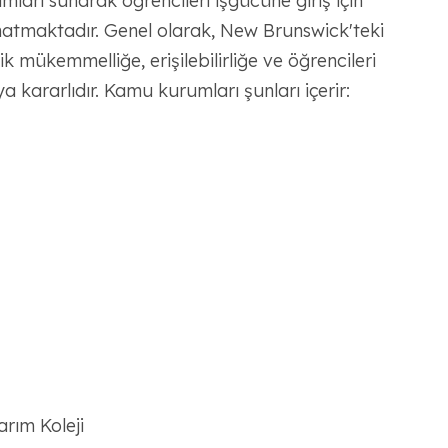
mları sunarak öğrencileri işgücüne giriş için
 donatmaktadır. Genel olarak, New Brunswick'teki
ik mükemmelliğe, erişilebilirliğe ve öğrencileri
a kararlıdır. Kamu kurumları şunları içerir:
rım Koleji