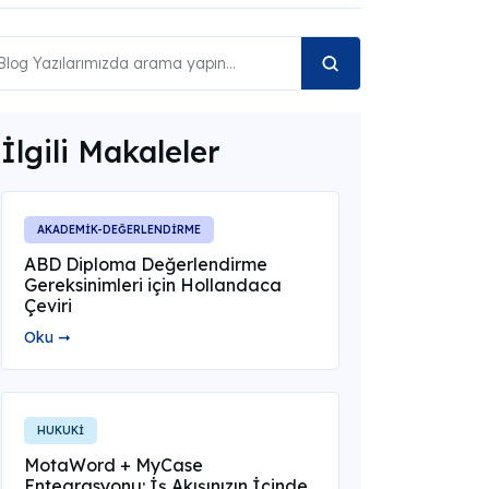
İlgili Makaleler
AKADEMİK-DEĞERLENDİRME
ABD Diploma Değerlendirme
Gereksinimleri için Hollandaca
Çeviri
Oku ➞
HUKUKİ
MotaWord + MyCase
Entegrasyonu: İş Akışınızın İçinde