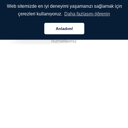
Web sitemizde en iyi deneyimi yaşamanızı sağlamak için
çerezleri kullanıyoruz.
Daha fazlasını öğrenin
ŞİRKETİMİZ
Anladım!
Hakkımızda
Türkçe
Hizmetlerimiz
Blog
SSS
Ekibimiz
Kariyer
Hukuk
Bize Ulaşın
MÜŞTERİLER İÇİN