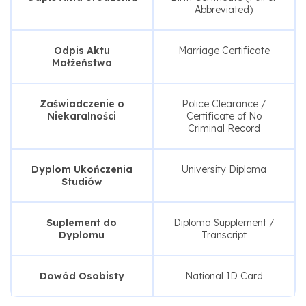
Abbreviated)
Odpis Aktu
Marriage Certificate
Małżeństwa
Zaświadczenie o
Police Clearance /
Niekaralności
Certificate of No
Criminal Record
Dyplom Ukończenia
University Diploma
Studiów
Suplement do
Diploma Supplement /
Dyplomu
Transcript
Dowód Osobisty
National ID Card