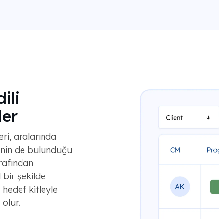
ili
ler
ri, aralarında
cinin de bulunduğu
rafından
 bir şekilde
hedef kitleyle
olur.