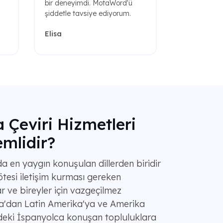
bir deneyimdi. MotaWord'ü
şiddetle tavsiye ediyorum.
Elisa
 Çeviri Hizmetleri
mlidir?
 en yaygın konuşulan dillerden biridir
ötesi iletişim kurması gereken
ar ve bireyler için vazgeçilmez
ya'dan Latin Amerika'ya ve Amerika
'ndeki İspanyolca konuşan topluluklara