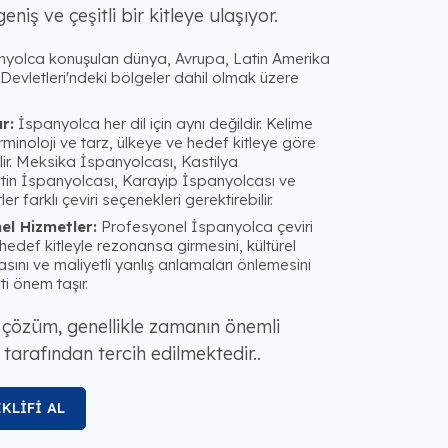
niş ve çeşitli bir kitleye ulaşıyor.
yolca konuşulan dünya, Avrupa, Latin Amerika
 Devletleri'ndeki bölgeler dahil olmak üzere
r:
İspanyolca her dil için aynı değildir. Kelime
rminoloji ve tarz, ülkeye ve hedef kitleye göre
lir. Meksika İspanyolcası, Kastilya
ntin İspanyolcası, Karayip İspanyolcası ve
er farklı çeviri seçenekleri gerektirebilir.
el Hizmetler:
Profesyonel İspanyolca çeviri
n hedef kitleyle rezonansa girmesini, kültürel
ını ve maliyetli yanlış anlamaları önlemesini
i önem taşır.
i çözüm, genellikle zamanın önemli
tarafından tercih edilmektedir..
KLİFİ AL