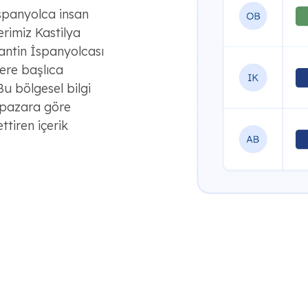
İspanyolca insan
erimiz Kastilya
antin İspanyolcası
ere başlıca
u bölgesel bilgi
z pazara göre
ttiren içerik