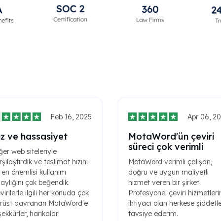
Feb 16, 2025
Apr 06, 2
ız ve hassasiyet
MotaWord'ün çeviri
süreci çok verimli
ğer web siteleriyle
rşılaştırdık ve teslimat hızını
MotaWord verimli çalışan,
 en önemlisi kullanım
doğru ve uygun maliyetli
laylığını çok beğendik.
hizmet veren bir şirket.
virilerle ilgili her konuda çok
Profesyonel çeviri hizmetleri
rüst davranan MotaWord'e
ihtiyacı olan herkese şiddetl
şekkürler, harikalar!
tavsiye ederim.