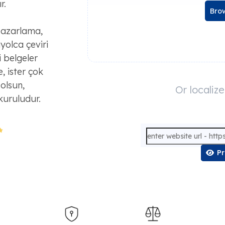
r.
Brow
pazarlama,
nyolca çeviri
i belgeler
, ister çok
 olsun,
Or localiz
 kuruludur.
P