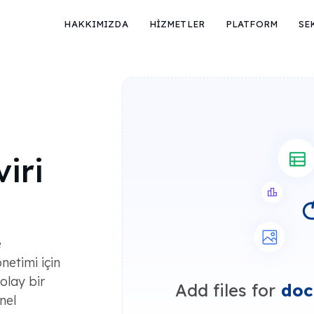
HAKKIMIZDA
HİZMETLER
PLATFORM
SE
iri
e
netimi için
olay bir
Add files for
doc
nel