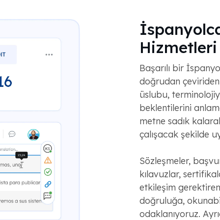
İspanyolca
Hizmetleri
Başarılı bir İspanyo
doğrudan çeviriden 
üslubu, terminolojiy
beklentilerini anla
metne sadık kalarak
çalışacak şekilde uy
Sözleşmeler, başvuru
kılavuzlar, sertifik
etkileşim gerektiren 
doğruluğa, okunabil
odaklanıyoruz. Ayrı