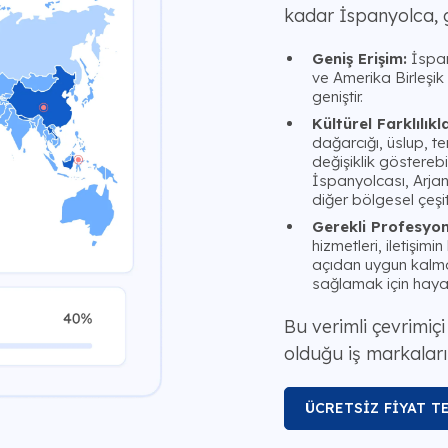
kadar İspanyolca, ge
Geniş Erişim:
İspan
ve Amerika Birleşik
geniştir.
Kültürel Farklılıkla
dağarcığı, üslup, te
değişiklik gösterebi
İspanyolcası, Arja
diğer bölgesel çeşitl
Gerekli Profesyon
hizmetleri, iletişimi
açıdan uygun kalmas
sağlamak için hayat
Bu verimli çevrimiç
olduğu iş markaları 
ÜCRETSİZ FİYAT TE