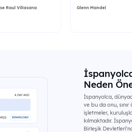
se Raul Villasana
Glenn Mandel
İspanyolca
Neden Öne
İspanyolca, dünyada
ve bu da onu, sınır 
işletmeler, kuruluşl
kılmaktadır. İspan
Birleşik Devletleri