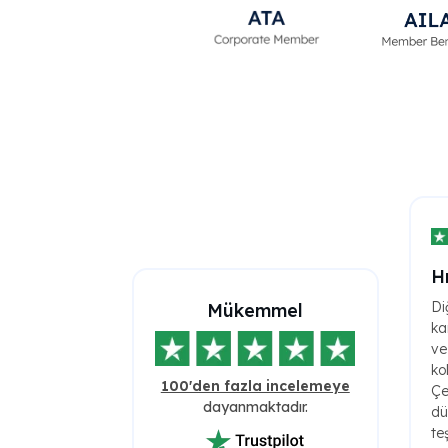
H
Di
Mükemmel
ka
ve
ko
100'den fazla incelemeye
Çe
dayanmaktadır.
dü
te