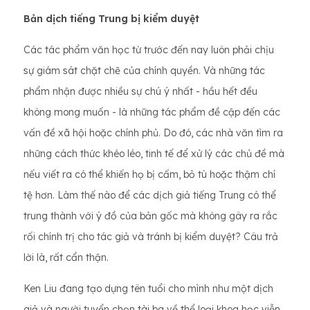
Bản dịch tiếng Trung bị kiểm duyệt
Các tác phẩm văn học từ trước đến nay luôn phải chịu
sự giám sát chặt chẽ của chính quyền. Và những tác
phẩm nhận được nhiều sự chú ý nhất - hầu hết đều
không mong muốn - là những tác phẩm đề cập đến các
vấn đề xã hội hoặc chính phủ. Do đó, các nhà văn tìm ra
những cách thức khéo léo, tinh tế để xử lý các chủ đề mà
nếu viết ra có thể khiến họ bị cấm, bỏ tù hoặc thậm chí
tệ hơn. Làm thế nào để các dịch giả tiếng Trung có thể
trung thành với ý đồ của bản gốc mà không gây ra rắc
rối chính trị cho tác giả và tránh bị kiểm duyệt? Câu trả
lời là, rất cẩn thận.
Ken Liu đang tạo dựng tên tuổi cho mình như một dịch
giả và người tuyển chọn tài ba về thể loại khoa học viễn