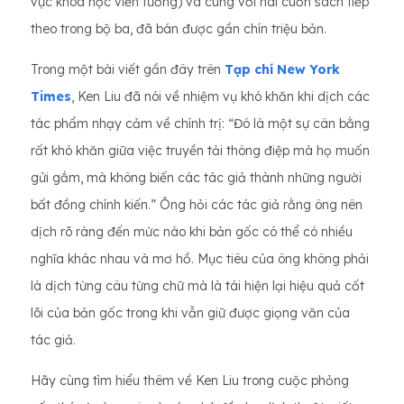
vực khoa học viễn tưởng) và cùng với hai cuốn sách tiếp
theo trong bộ ba, đã bán được gần chín triệu bản.
Trong một bài viết gần đây trên
Tạp chí New York
Times
, Ken Liu đã nói về nhiệm vụ khó khăn khi dịch các
tác phẩm nhạy cảm về chính trị: “Đó là một sự cân bằng
rất khó khăn giữa việc truyền tải thông điệp mà họ muốn
gửi gắm, mà không biến các tác giả thành những người
bất đồng chính kiến.” Ông hỏi các tác giả rằng ông nên
dịch rõ ràng đến mức nào khi bản gốc có thể có nhiều
nghĩa khác nhau và mơ hồ. Mục tiêu của ông không phải
là dịch từng câu từng chữ mà là tái hiện lại hiệu quả cốt
lõi của bản gốc trong khi vẫn giữ được giọng văn của
tác giả.
Hãy cùng tìm hiểu thêm về Ken Liu trong cuộc phỏng