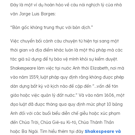
Đây là một ví dụ hoàn hảo về câu nói nghịch lý của nhà
văn Jorge Luis Borges:
“Bản gốc không trung thực với bản dịch.”
Việc chuyển bối cảnh câu chuyện từ hiện tại sang một
thời gian và địa điểm khác luôn là một thủ pháp mà các
tác giả sử dụng để tự bảo vệ mình khỏi sự kiểm duyệt.
Shakespeare làm việc tại nước Anh thời Elizabeth, nơi mà
vào năm 1559, luật pháp quy định rằng không được phép
dàn dựng bất kỳ vở kịch nào đề cập đến "...vấn đề tôn
giáo hoặc việc quản lý đất nước." Và vào năm 1606, một
đạo luật đã được thông qua quy định mức phạt 10 bảng
Anh đối với các buổi biểu diễn chế giễu hoặc xúc phạm
đến Chúa Trời, Chúa Giê-su Ki-tô, Chúa Thánh Thần
hoặc Ba Ngôi. Tìm hiểu thêm tại đây
Shakespeare và