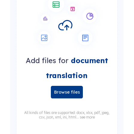
Add files for
document
translation
Browse files
All kinds of files are supported: docx, xlsx, pdf, jpeg,
csv, json, xml, ini, html... see more