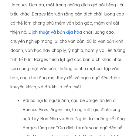
Jacques Derrida, một trong những dịch giả nổi tiếng tiêu
biểu khác, Borges lập luận rằng bản dịch chất lượng cao
có thể làm phong phú thêm văn bản gốc, thậm chí cải
thiện nó.
Dịch thuật và
bản địa hóa
chất lượng cao,
chuyên nghiệp mang lại cho văn bản, dù là văn bản kinh
doanh, văn học hay pháp lý, ý nghĩa, hàm ý và liên tưởng
tinh tế hơn. Borges thích lật giở các bản dịch khác nhau
của cùng một văn bản, thường là như một bài tập văn
học, ông cho rằng mọi thay đổi về ngôn ngữ đều được
khuyến khích, và đôi khi là cần thiết.
Với bà nội là người Anh, cậu bé Jorge lớn lên ở
Buenos Aires, Argentina, trong một gia đình song
ngữ Tây Ban Nha và Anh. Người ta thường kể rằng
Borges từng nói: "Gia đình tôi nói song ngữ đến nỗi