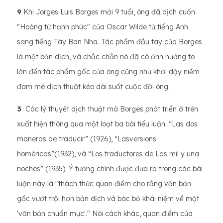
9
Khi Jorges Luis Borges mới 9 tuổi, ông đã dịch cuốn
"Hoàng tử hạnh phúc" của Oscar Wilde từ tiếng Anh
sang tiếng Tây Ban Nha. Tác phẩm đầu tay của Borges
là một bản dịch, và chắc chắn nó đã có ảnh hưởng to
lớn đến tác phẩm gốc của ông cũng như khơi dậy niềm
đam mê dịch thuật kéo dài suốt cuộc đời ông.
3
Các lý thuyết dịch thuật mà Borges phát triển ở trên
xuất hiện thông qua một loạt ba bài tiểu luận: “Las dos
maneras de traducir” (1926), “Lasversions
homéricas”(1932), và “Los traductores de Las mil y una
noches” (1935). Ý tưởng chính được đưa ra trong các bài
luận này là "thách thức quan điểm cho rằng văn bản
gốc vượt trội hơn bản dịch và bác bỏ khái niệm về một
'văn bản chuẩn mực'." Nói cách khác, quan điểm của