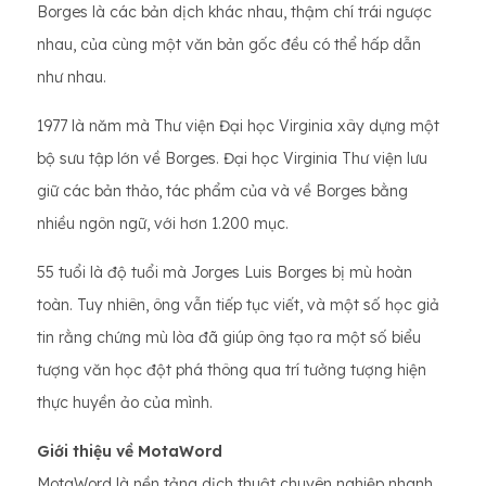
Borges là các bản dịch khác nhau, thậm chí trái ngược
nhau, của cùng một văn bản gốc đều có thể hấp dẫn
như nhau.
1977 là năm mà Thư viện Đại học Virginia xây dựng một
bộ sưu tập lớn về Borges. Đại học Virginia Thư viện lưu
giữ các bản thảo, tác phẩm của và về Borges bằng
nhiều ngôn ngữ, với hơn 1.200 mục.
55 tuổi là độ tuổi mà Jorges Luis Borges bị mù hoàn
toàn. Tuy nhiên, ông vẫn tiếp tục viết, và một số học giả
tin rằng chứng mù lòa đã giúp ông tạo ra một số biểu
tượng văn học đột phá thông qua trí tưởng tượng hiện
thực huyền ảo của mình.
Giới thiệu về MotaWord
MotaWord là nền tảng dịch thuật chuyên nghiệp nhanh