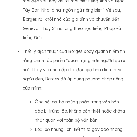
mãi đến sau này khi tôi mới biết tiếng Anh và tiếng
Tây Ban Nha là hai ngôn ngữ riêng biệt." Về sau,
Borges rời khỏi nhà của gia đình và chuyển đến
Geneva, Thụy Sĩ, nơi ông theo học tiếng Pháp và
tiếng Đức.
Triết lý dịch thuật của Borges xoay quanh niềm tin
rằng chính tác phẩm "quan trọng hơn người tạo ra
nó". Thay vì cung cấp cho độc giả bản dịch theo
nghĩa đen, Borges đã áp dụng phương pháp riêng
của mình:
Ông sẽ loại bỏ những phần trong văn bản
gốc bị trùng lặp, không cần thiết hoặc không
nhất quán với toàn bộ văn bản.
Loại bỏ những "chi tiết thừa gây xao nhãng",