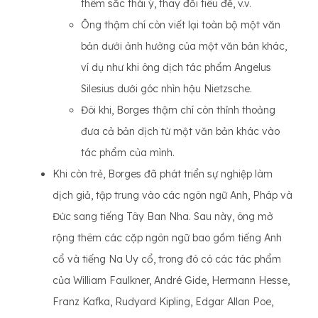
thêm sắc thái ý, thay đổi tiêu đề, v.v.
Ông thậm chí còn viết lại toàn bộ một văn
bản dưới ảnh hưởng của một văn bản khác,
ví dụ như khi ông dịch tác phẩm Angelus
Silesius dưới góc nhìn hậu Nietzsche.
Đôi khi, Borges thậm chí còn thỉnh thoảng
đưa cả bản dịch từ một văn bản khác vào
tác phẩm của mình.
Khi còn trẻ, Borges đã phát triển sự nghiệp làm
dịch giả, tập trung vào các ngôn ngữ Anh, Pháp và
Đức sang tiếng Tây Ban Nha. Sau này, ông mở
rộng thêm các cặp ngôn ngữ bao gồm tiếng Anh
cổ và tiếng Na Uy cổ, trong đó có các tác phẩm
của William Faulkner, André Gide, Hermann Hesse,
Franz Kafka, Rudyard Kipling, Edgar Allan Poe,