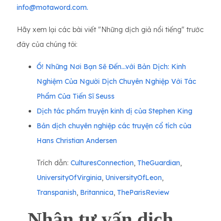
info@motaword.com.
Hãy xem lại các bài viết "Những dịch giả nổi tiếng" trước
đây của chúng tôi:
Ồ! Những Nơi Bạn Sẽ Đến...với Bản Dịch: Kinh
Nghiệm Của Người Dịch Chuyên Nghiệp Với Tác
Phẩm Của Tiến Sĩ Seuss
Dịch tác phẩm truyện kinh dị của Stephen King
Bản dịch chuyên nghiệp các truyện cổ tích của
Hans Christian Andersen
Trích dẫn:
CulturesConnection
,
TheGuardian
,
UniversityOfVirginia
,
UniversityOfLeon
,
Transpanish
,
Britannica
,
TheParisReview
Nhận tư vấn dịch