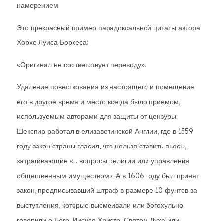
намерением.
Это прекрасный пример парадоксальной цитаты автора
Хорхе Луиса Борхеса:
«Оригинал не соответствует переводу».
Удаление повествования из настоящего и помещение
его в другое время и место всегда было приемом,
используемым авторами для защиты от цензуры.
Шекспир работал в елизаветинской Англии, где в 1559
году закон страны гласил, что нельзя ставить пьесы,
затрагивающие «... вопросы религии или управления
общественным имуществом». А в 1606 году был принят
закон, предписывавший штраф в размере 10 фунтов за
выступления, которые высмеивали или богохульно
говорили о Боге, Иисусе Христе, Святом Духе или