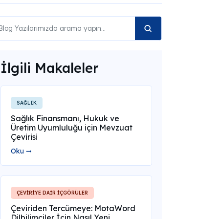
İlgili Makaleler
SAĞLIK
Sağlık Finansmanı, Hukuk ve
Üretim Uyumluluğu için Mevzuat
Çevirisi
Oku ➞
ÇEVİRİYE DAİR İÇGÖRÜLER
Çeviriden Tercümeye: MotaWord
Dilbilimciler İçin Nasıl Yeni