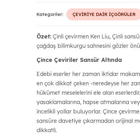
Kategoriler:
ÇEVİRİYE DAİR İÇGÖRÜLER
Özet:
Çinli çevirmen Ken Liu, Çinli sans
çağdaş bilimkurgu sahnesini gözler önün
Çince Çeviriler Sansür Altında
Edebi eserler her zaman iktidar makaml
en çok dikkat çeken -neredeyse her za
hükümet meselelerini ele alan eserlerdir
yasaklamalarına, hapse atmalarına vey
incelikli yollar buluyorlar. Çince çevirm
sansüre davetiye çıkarmadan orijinal me
dikkatli.