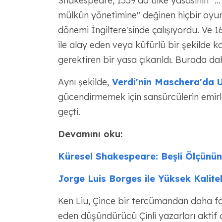
Shakespeare, 1559'da ülke yasasının "..
mülkün yönetimine" değinen hiçbir oyu
dönemi İngiltere'sinde çalışıyordu. Ve 1
ile alay eden veya küfürlü bir şekilde 
gerektiren bir yasa çıkarıldı. Burada dah
Aynı şekilde,
Verdi'nin Maschera'da U
gücendirmemek için sansürcülerin emirle
geçti.
Devamını oku:
Küresel Shakespeare: Beşli Ölçünün 
Jorge Luis Borges ile Yüksek Kalitel
Ken Liu, Çince bir tercümandan daha faz
eden düşündürücü Çinli yazarları aktif