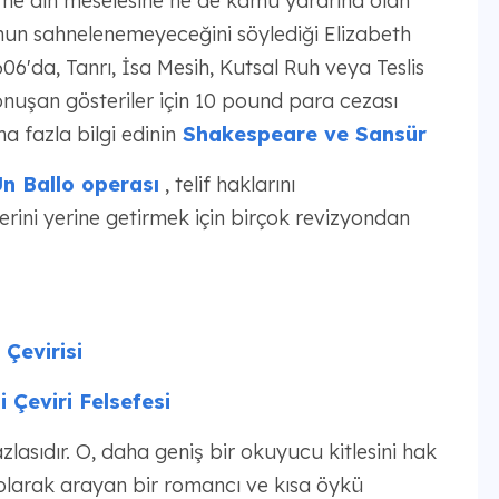
. ne din meselesine ne de kamu yararına olan
nun sahnelenemeyeceğini söylediği Elizabeth
606'da, Tanrı, İsa Mesih, Kutsal Ruh veya Teslis
konuşan gösteriler için 10 pound para cezası
a fazla bilgi edinin
Shakespeare ve Sansür
n Ballo operası
, telif haklarını
rini yerine getirmek için birçok revizyondan
Çevirisi
i Çeviri Felsefesi
lasıdır. O, daha geniş bir okuyucu kitlesini hak
 olarak arayan bir romancı ve kısa öykü