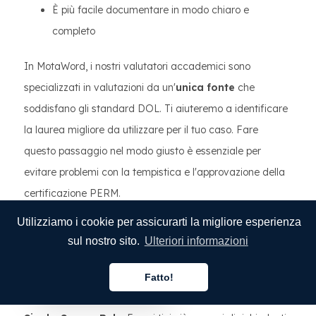
È più facile documentare in modo chiaro e
completo
In MotaWord, i nostri valutatori accademici sono
specializzati in valutazioni da un'
unica fonte
che
soddisfano gli standard DOL. Ti aiuteremo a identificare
la laurea migliore da utilizzare per il tuo caso. Fare
questo passaggio nel modo giusto è essenziale per
evitare problemi con la tempistica e l'approvazione della
certificazione PERM.
Chi deve rispettare la regola
Utilizziamo i cookie per assicurarti la migliore esperienza
dell'unica fonte?
sul nostro sito.
Ulteriori informazioni
Non tutti i casi PERM richiedono una valutazione
Fatto!
Italiano
accademica, ma quando è necessaria, si applica la