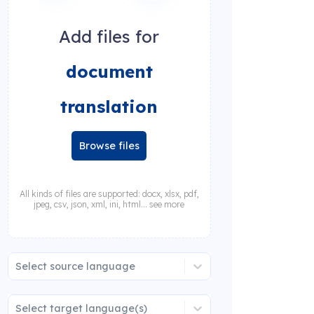
Add files for
document
translation
Browse files
All kinds of files are supported: docx, xlsx, pdf,
jpeg, csv, json, xml, ini, html... see more
Select source language
Select target language(s)