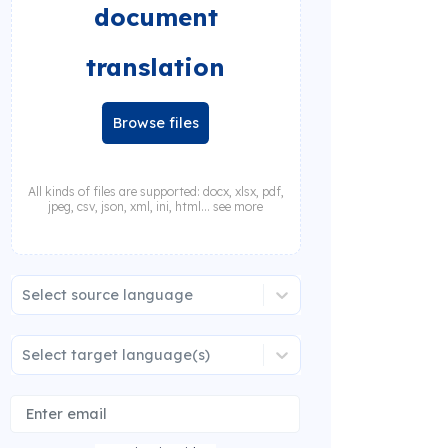
document
translation
Browse files
All kinds of files are supported: docx, xlsx, pdf,
jpeg, csv, json, xml, ini, html... see more
Select source language
Select target language(s)