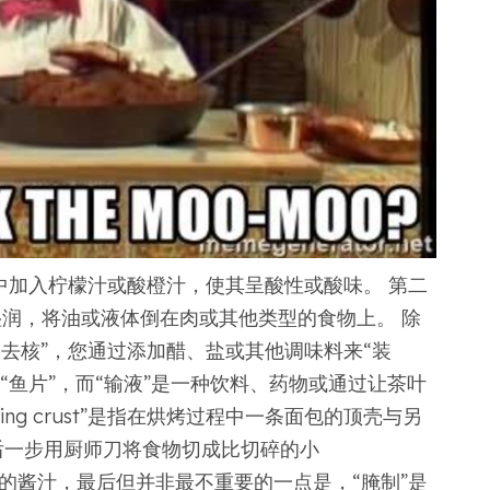
中加入柠檬汁或酸橙汁，使其呈酸性或酸味。 第二
物湿润，将油或液体倒在肉或其他类型的食物上。 除
去核”，您通过添加醋、盐或其他调味料来“装
“鱼片”，而“输液”是一种饮料、药物或通过让茶叶
ing crust”是指在烘烤过程中一条面包的顶壳与另
最后一步用厨师刀将食物切成比切碎的小
变体的酱汁，最后但并非最不重要的一点是，“腌制”是