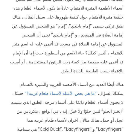
أسماء الأطعمة المثيرة للاهتمام. عادةً ما يكون لأسماء الطعام هذه
خلفية مثيرة للاهتمام حول كيفية ظهورها. على سبيل المثال ، هناك
طبق تركي يسمى "إمام بايلدي". "إمام" هو الشخص المسؤول عن
إمامة الصلاة في المسجد ، و "إمام بايلدي" تعني أن الشخص
المسؤول عن إمامة الصلاة في مسجد قد أغمي عليه. له اسم مثير
للاهتمام ، أليس كذلك؟ جاء الاسم من أسطورة حيث إما أن الإمام
قد أغمي عليه بصدمة من كمية زيت الزيتون المستخدمة ، أو أصيب
بالإغماء بسبب الطبيعة اللذيذة للطبق.
هناك أيضًا العديد من أسماء الأطعمة الغريبة والمثيرة للاهتمام.
يمكنك السؤال،
"ما هي بعض الأمثلة لأسماء طعام غريبة؟"
حسنًا ،
لا تحتوي أسماء الطعام دائمًا على أسماء مرحة. الطبق الذي نسميه
"الخبز الحلو" ليس حلوًا ولا خبزًا. إنه ، في الواقع ، بنكرياس من
عجل أو حمل. هناك مثالان آخران لأسماء طعام غريبة هما
"Ladyfingers" و "Cold Duck". "Ladyfingers" هي ببساطة