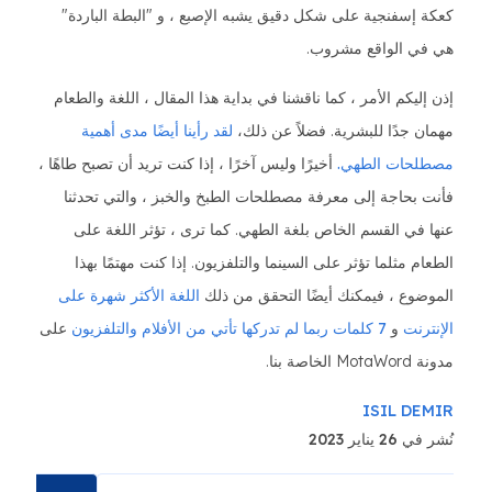
كعكة إسفنجية على شكل دقيق يشبه الإصبع ، و "البطة الباردة"
هي في الواقع مشروب.
إذن إليكم الأمر ، كما ناقشنا في بداية هذا المقال ، اللغة والطعام
مهمان جدًا للبشرية. فضلاً عن ذلك،
لقد رأينا أيضًا مدى أهمية
مصطلحات الطهي.
أخيرًا وليس آخرًا ، إذا كنت تريد أن تصبح طاهًا ،
فأنت بحاجة إلى معرفة مصطلحات الطبخ والخبز ، والتي تحدثنا
عنها في القسم الخاص بلغة الطهي. كما ترى ، تؤثر اللغة على
الطعام مثلما تؤثر على السينما والتلفزيون. إذا كنت مهتمًا بهذا
الموضوع ، فيمكنك أيضًا التحقق من ذلك
اللغة الأكثر شهرة على
الإنترنت
و
7 كلمات ربما لم تدركها تأتي من الأفلام والتلفزيون
على
مدونة MotaWord الخاصة بنا.
ISIL DEMIR
نُشر في 26 يناير 2023