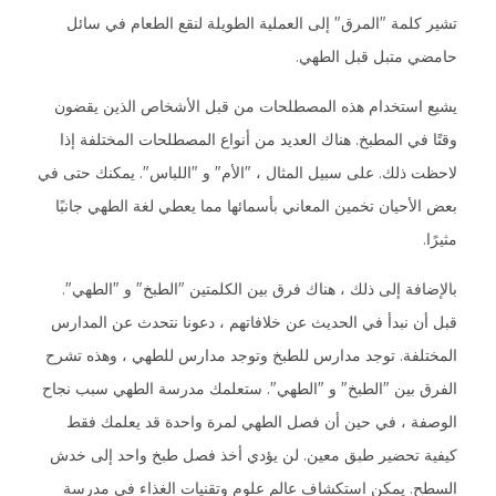
تشير كلمة "المرق" إلى العملية الطويلة لنقع الطعام في سائل
حامضي متبل قبل الطهي.
يشيع استخدام هذه المصطلحات من قبل الأشخاص الذين يقضون
وقتًا في المطبخ. هناك العديد من أنواع المصطلحات المختلفة إذا
لاحظت ذلك. على سبيل المثال ، "الأم" و "اللباس". يمكنك حتى في
بعض الأحيان تخمين المعاني بأسمائها مما يعطي لغة الطهي جانبًا
مثيرًا.
بالإضافة إلى ذلك ، هناك فرق بين الكلمتين "الطبخ" و "الطهي".
قبل أن نبدأ في الحديث عن خلافاتهم ، دعونا نتحدث عن المدارس
المختلفة. توجد مدارس للطبخ وتوجد مدارس للطهي ، وهذه تشرح
الفرق بين "الطبخ" و "الطهي". ستعلمك مدرسة الطهي سبب نجاح
الوصفة ، في حين أن فصل الطهي لمرة واحدة قد يعلمك فقط
كيفية تحضير طبق معين. لن يؤدي أخذ فصل طبخ واحد إلى خدش
السطح. يمكن استكشاف عالم علوم وتقنيات الغذاء في مدرسة