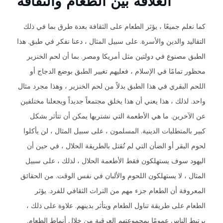
العلاقة بين الطعام والثقافة
كما نعلم جميعًا ، يؤثر الطعام على الثقافة بعدة طرق بما في ذلك
التقاليد والدين والأسرة. على سبيل المثال ، دعنا نفكر في طبق. هذا
الطبق مصنوع في دولتين مثل أمريكا ومصر. بما أن لحم الخنزير
محظور تمامًا في الإسلام ، فعليهم تغيير الطبق بوضع الدجاج أو
اللحم البقري في هذا الطبق بدلاً من لحم الخنزير ، وهذا مجرد مثال
واحد. لذلك ، هذا يعني أن هذا يخلق مجتمعاً جديداً ويجعلنا مختلفين
عن الآخرين. ما هي الأطعمة التي نشتريها يمكن أن تتأثر بشكل
كبير بالمتطلبات الدينية. المسلمون ، على سبيل المثال ، لن يأكلوا
لحوم البقر أو الضأن التي لم تُقتل بالطريقة الحلال ، في حين أن
اليهود سوف يستهلكون فقط الأطعمة الحلال ، لذلك ، على سبيل
المثال ، لا يستهلكون اللحوم والألبان في نفس الوقت. من الحقائق
المعروفة أن الطعام جزء مهم من التراث الثقافي للفرد. يؤثر
الطعام على طريقة تناول الطعام ويتأثر بدينهم. علاوة على ذلك ،
يرتبط الناس عمومًا بمجموعتهم العرقية من خلال أنماط الطعام.