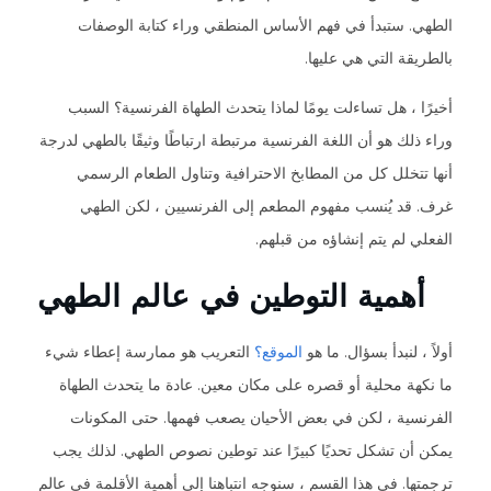
الطهي. ستبدأ في فهم الأساس المنطقي وراء كتابة الوصفات
بالطريقة التي هي عليها.
أخيرًا ، هل تساءلت يومًا لماذا يتحدث الطهاة الفرنسية؟ السبب
وراء ذلك هو أن اللغة الفرنسية مرتبطة ارتباطًا وثيقًا بالطهي لدرجة
أنها تتخلل كل من المطابخ الاحترافية وتناول الطعام الرسمي
غرف. قد يُنسب مفهوم المطعم إلى الفرنسيين ، لكن الطهي
الفعلي لم يتم إنشاؤه من قبلهم.
أهمية التوطين في عالم الطهي
أولاً ، لنبدأ بسؤال. ما هو
الموقع؟
التعريب هو ممارسة إعطاء شيء
ما نكهة محلية أو قصره على مكان معين. عادة ما يتحدث الطهاة
الفرنسية ، لكن في بعض الأحيان يصعب فهمها. حتى المكونات
يمكن أن تشكل تحديًا كبيرًا عند توطين نصوص الطهي. لذلك يجب
ترجمتها. في هذا القسم ، سنوجه انتباهنا إلى أهمية الأقلمة في عالم