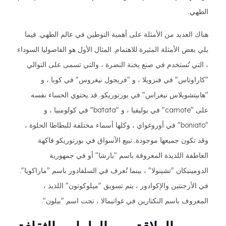
الطهي.
هناك العديد من الأمثلة على أهمية التوطين في عالم الطهي. فيما
يلي بعض الأمثلة المثيرة للاهتمام. المثال الأول هو الفاصوليا السوداء
، التي تُستخدم في صنع يخنة النضرة ، والتي تسمى على التوالي
"كاراوتاس" في فنزويلا ، و "فريجول نيغروس" في كوبا ، و
"هابيتشويلاس نيغراس" في بورتوريكو. قد يحتوي الحساء نفسه
على "camote" في بوليفيا ، و "batata" في كولومبيا ، و
"boniato" في أوروغواي ، وكلها أسماء مختلفة للبطاطا الحلوة ،
وقد تكون جميعها موجودة. تبيع الأسواق في بورتوريكو فاكهة
العاطفة اللذيذة المعروفة باسم "بارشا" أو في جمهورية
الدومينيكان "تشينولا" ، بينما تُعرف في السلفادور باسم "ماراكويا".
في الأرجنتين والإكوادور ، يتم تسويق "ميلوكوتون" اللذيذ ،
المعروف باسم النكتارين في غواتيمالا ، تحت اسم "بيلون".