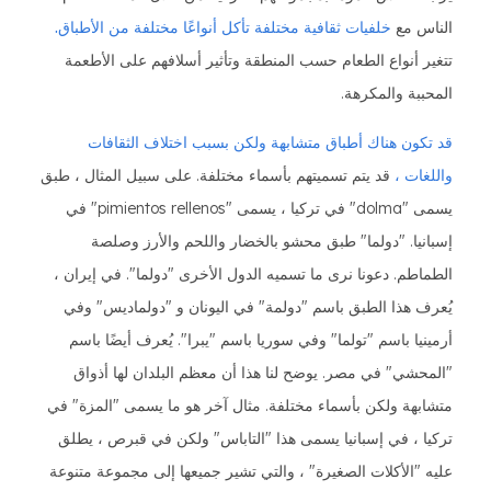
الناس مع
خلفيات ثقافية مختلفة تأكل أنواعًا مختلفة من الأطباق.
تتغير أنواع الطعام حسب المنطقة وتأثير أسلافهم على الأطعمة
المحببة والمكرهة.
قد تكون هناك أطباق متشابهة ولكن بسبب اختلاف الثقافات
واللغات ،
قد يتم تسميتهم بأسماء مختلفة. على سبيل المثال ، طبق
يسمى "dolma" في تركيا ، يسمى "pimientos rellenos" في
إسبانيا. "دولما" طبق محشو بالخضار واللحم والأرز وصلصة
الطماطم. دعونا نرى ما تسميه الدول الأخرى "دولما". في إيران ،
يُعرف هذا الطبق باسم "دولمة" في اليونان و "دولماديس" وفي
أرمينيا باسم "تولما" وفي سوريا باسم "يبرا". يُعرف أيضًا باسم
"المحشي" في مصر. يوضح لنا هذا أن معظم البلدان لها أذواق
متشابهة ولكن بأسماء مختلفة. مثال آخر هو ما يسمى "المزة" في
تركيا ، في إسبانيا يسمى هذا "التاباس" ولكن في قبرص ، يطلق
عليه "الأكلات الصغيرة" ، والتي تشير جميعها إلى مجموعة متنوعة