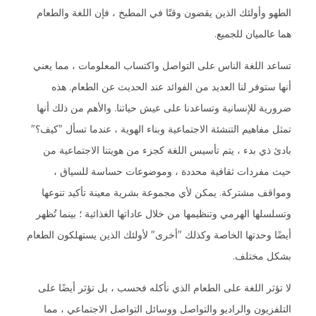
الطهو وأولئك الذين يقضون وقتًا في المطبخ ، فإن اللغة والطعام
هما عالميان للجميع.
تساعد اللغة الناس على التواصل واكتساب المعلومات ، مما يعني
أنها ستوفر لنا العديد من الفوائد عند الحديث عن الطعام. هذه
ضرورية للإنسانية وتساعدنا على عيش حياتنا. والأهم من ذلك أنها
تمثل مفاهيم التنشئة الاجتماعية وبناء الهوية ، عندما تسأل "كيف؟"
بادئ ذي بدء ، يتم تأسيس اللغة كجزء من هويتنا الاجتماعية من
حيث مفردات ثقافية محددة ، وموضوعات حساسة للسياق ،
ومواقف مشتركة. يمكن لأي مجموعة بشرية معينة تأكيد تنوعها
وتسلسلها الهرمي وتنظيمها من خلال عاداتها الغذائية ؛ بينما تُظهر
أيضًا وحدتها الخاصة وكذلك "أخرى" لأولئك الذين يستهلكون الطعام
بشكل مختلف.
لا تؤثر اللغة على الطعام الذي نأكله فحسب ، بل تؤثر أيضًا على
التلفزيون والراديو والتواصل ووسائل التواصل الاجتماعي ، مما