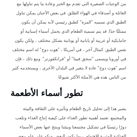
من الوجبات الصغيرة التي تقدم مع الخبز وعادة ما يتم تناولها مع
العائلة و أصدقاء في الهواء الطلق. في بعض الأحيان يمكن تناول
الطبق الذي نسميه "المزة" كطبق رئيسي لأنه يمكن أن يكون
ممتلئًا جدًا. قد يتم تسمية الطعام الذي يحمل أسماء إسبانية أو
جامايكية أو عربية أو يابانية أو يونانية بشكل مختلف ، ولكن يكون
نفس الطبق. كمثال آخر ، في أمريكا ، "هوت دوج" له اسم مختلف
في أوروبا ويسمى "سجق فيينا" أو "فرانكفورتر". ومع ذلك ، فإن
اسم "هوت دوج" عادة لا يتغير في البلدان الأخرى ، ويستخدمه كثير
من الناس. هذه هي الأمثلة الأكثر شيوعًا.
تطور أسماء الأطعمة
يشير هذا إلى تحليل تاريخ الطعام وتأثيره على الثقافة والبيئة
والمجتمع. تعتمد أهمية تطور الغذاء على كيفية إنتاج الغذاء وتلعب
دورًا رئيسيًا في تشكيل مجتمعنا وبيئتنا وينتج عنها بعض الأسماء
الغذائية المثيرة للاهتمام. ربما يكون البعض منكم على علم ببعض