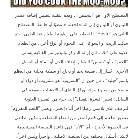
المصطلح الأول هو "التحمض" ، وهذه التقنية تتضمن إضافة عصير
الليمون أو الليمون إلى الماء لجعله حامضيًا أو حامضًا. المصطلح
الثاني هو "Baste" ؛ للحفاظ على رطوبة الطعام عند الطهي ، يتم
سكب الزيت أو السوائل على اللحوم أو أنواع أخرى من الطعام.
علاوة على ذلك ، فإن إزالة المركز والبذور من الفاكهة يسمى
"الحفر" ، أو "تلبيس" الطعام بإضافة الخل أو الملح أو التوابل
الأخرى ؛ يُشار إلى قطعة لحم أو دجاج أو سمكة مخلية من العظم
باسم "فيليه" ، في حين أن "التسريب" هو مشروب أو دواء أو
مستخلص مصنوع بترك أوراق الشاي أو الأعشاب منقوعة في
السائل ؛ تشير "قشرة التقبيل" إلى جزء من القشرة العلوية
للرغيف الذي يلامس رغيفًا آخر أثناء الخبز ، ويعني "اللحم المفروم"
تقطيع الطعام إلى قطع أصغر من القطع المقطعة بسكين الطاهي
في الخطوة الأخيرة ، أما "الأم" فهي قاعدة الصلصة المستخدمة
لإنشاء أشكال مختلفة من الصلصة الأصلية ، وأخيراً وليس آخراً ،