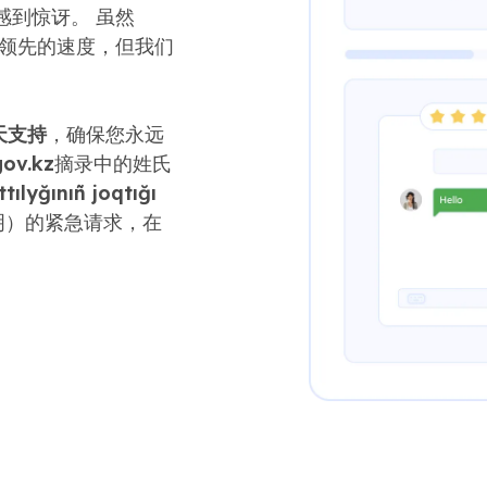
感到惊讶。 虽然
行业领先的速度，但我们
。
聊天支持
，确保您永远
ov.kz
摘录中的姓氏
tılyğınıñ joqtığı
明）的紧急请求，在
。