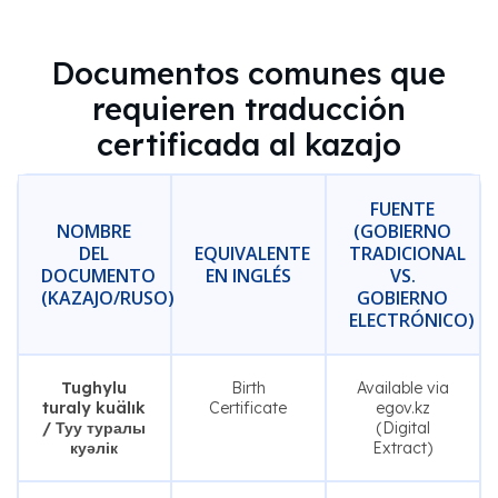
Documentos comunes que
requieren traducción
certificada al kazajo
FUENTE
NOMBRE
(GOBIERNO
DEL
EQUIVALENTE
TRADICIONAL
DOCUMENTO
EN INGLÉS
VS.
(KAZAJO/RUSO)
GOBIERNO
ELECTRÓNICO)
Tughylu
Birth
Available via
turaly kuälık
Certificate
egov.kz
/ Туу туралы
(Digital
куәлік
Extract)