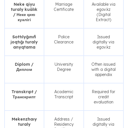
Neke qiyu
Marriage
Available via
turaly kuälık
Certificate
egov.kz
/ Неке қию
(Digital
куәлігі
Extract)
Sottılyğınıñ
Police
Issued
joqtığı turaly
Clearance
digitally via
anyqtama
egov.kz
Diplom /
University
Often issued
Диплом
Degree
with a digital
appendix
Transkrıpt /
Academic
Required for
Транскрипт
Transcript
credit
evaluation
Mekenzhaıy
Address /
Issued
turaly
Residency
digitally via