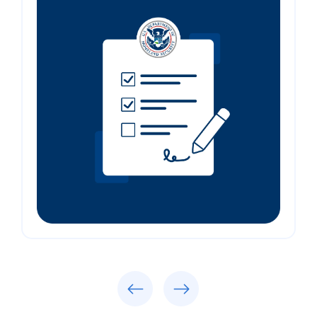
Previous
Next