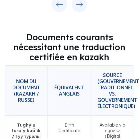
Documents courants
nécessitant une traduction
certifiée en kazakh
SOURCE
NOM DU
(GOUVERNEMEN
DOCUMENT
ÉQUIVALENT
TRADITIONNEL
(KAZAKH /
ANGLAIS
VS.
RUSSE)
GOUVERNEMENT
ÉLECTRONIQUE)
Tughylu
Birth
Available via
turaly kuälık
Certificate
egov.kz
/ Туу туралы
(Digital