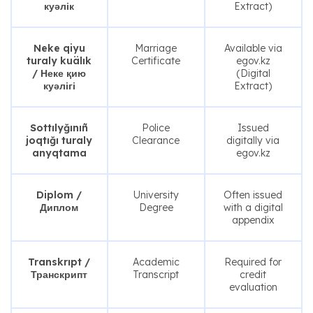
куәлік
Extract)
Neke qiyu
Marriage
Available via
turaly kuälık
Certificate
egov.kz
/ Неке қию
(Digital
куәлігі
Extract)
Sottılyğınıñ
Police
Issued
joqtığı turaly
Clearance
digitally via
anyqtama
egov.kz
Diplom /
University
Often issued
Диплом
Degree
with a digital
appendix
Transkrıpt /
Academic
Required for
Транскрипт
Transcript
credit
evaluation