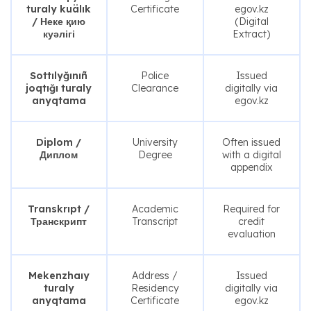
turaly kuälık
Certificate
egov.kz
/ Неке қию
(Digital
куәлігі
Extract)
Sottılyğınıñ
Police
Issued
joqtığı turaly
Clearance
digitally via
anyqtama
egov.kz
Diplom /
University
Often issued
Диплом
Degree
with a digital
appendix
Transkrıpt /
Academic
Required for
Транскрипт
Transcript
credit
evaluation
Mekenzhaıy
Address /
Issued
turaly
Residency
digitally via
anyqtama
Certificate
egov.kz