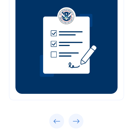
Previous
Next