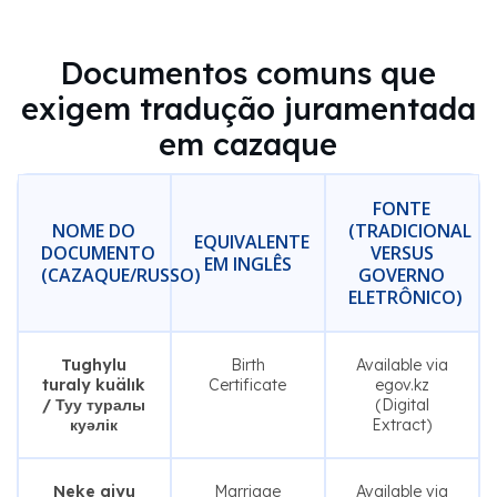
Documentos comuns que
exigem tradução juramentada
em cazaque
FONTE
NOME DO
(TRADICIONAL
EQUIVALENTE
DOCUMENTO
VERSUS
EM INGLÊS
(CAZAQUE/RUSSO)
GOVERNO
ELETRÔNICO)
Tughylu
Birth
Available via
turaly kuälık
Certificate
egov.kz
/ Туу туралы
(Digital
куәлік
Extract)
Neke qiyu
Marriage
Available via