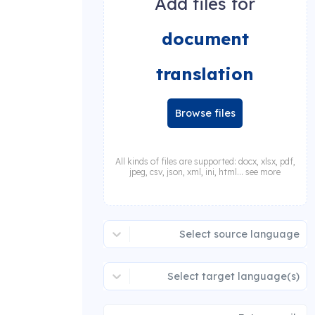
Add files for
document
translation
Browse files
All kinds of files are supported: docx, xlsx, pdf,
jpeg, csv, json, xml, ini, html... see more
Select source language
Select target language(s)