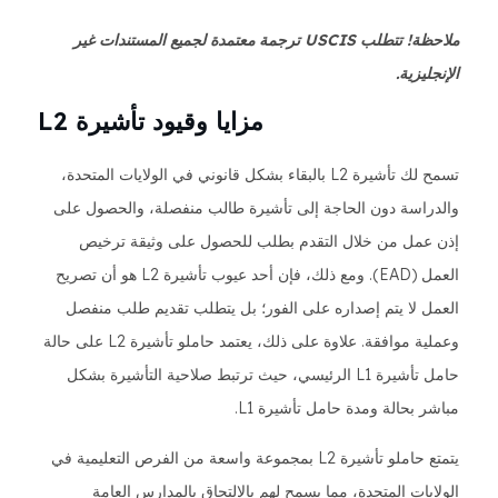
ملاحظة! تتطلب USCIS ترجمة معتمدة لجميع المستندات غير
الإنجليزية.
مزايا وقيود تأشيرة L2
تسمح لك تأشيرة L2 بالبقاء بشكل قانوني في الولايات المتحدة،
والدراسة دون الحاجة إلى تأشيرة طالب منفصلة، والحصول على
إذن عمل من خلال التقدم بطلب للحصول على وثيقة ترخيص
العمل (EAD). ومع ذلك، فإن أحد عيوب تأشيرة L2 هو أن تصريح
العمل لا يتم إصداره على الفور؛ بل يتطلب تقديم طلب منفصل
وعملية موافقة. علاوة على ذلك، يعتمد حاملو تأشيرة L2 على حالة
حامل تأشيرة L1 الرئيسي، حيث ترتبط صلاحية التأشيرة بشكل
مباشر بحالة ومدة حامل تأشيرة L1.
يتمتع حاملو تأشيرة L2 بمجموعة واسعة من الفرص التعليمية في
الولايات المتحدة، مما يسمح لهم بالالتحاق بالمدارس العامة