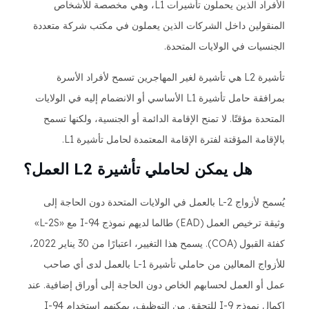
الأفراد الذين يحملون تأشيرات L1، وهي مخصصة للأشخاص
المنقولين داخل الشركات الذين يعملون في مكتب شركة متعددة
الجنسيات في الولايات المتحدة.
تأشيرة L2 هي تأشيرة لغير المهاجرين تسمح لأفراد الأسرة
بمرافقة حامل تأشيرة L1 الأساسي أو الانضمام إليه في الولايات
المتحدة مؤقتًا. لا تمنح الإقامة الدائمة أو الجنسية، ولكنها تسمح
بالإقامة المؤقتة لفترة الإقامة المعتمدة لحامل تأشيرة L1.
هل يمكن لحاملي تأشيرة L2 العمل؟
يُسمح لأزواج L-2 بالعمل في الولايات المتحدة دون الحاجة إلى
وثيقة ترخيص العمل (EAD) طالما لديهم نموذج I-94 مع «L-2S»
كفئة القبول (COA). يسمح هذا التغيير، اعتبارًا من 30 يناير 2022،
للأزواج المعالين من حاملي تأشيرة L-1 بالعمل لدى أي صاحب
عمل أو العمل لحسابهم الخاص دون الحاجة إلى أوراق إضافية. عند
إكمال نموذج I-9 للتحقق من التوظيف، يمكنهم استخدام I-94