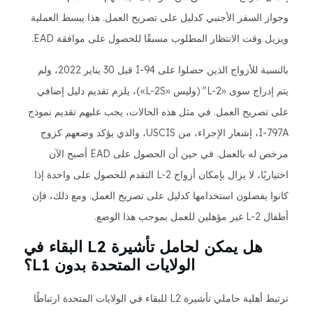
وجواز السفر الأجنبي كدليل على تصريح العمل. هذا يبسط العملية
ويزيل وقت الانتظار المطلوب مسبقًا للحصول على موافقة EAD.
بالنسبة للأزواج الذين حصلوا على I-94 قبل 30 يناير 2022، ولم
يتم إدراج سوى «L-2" (وليس «L-2S»)، يلزم تقديم دليل إضافي
على تصريح العمل. في مثل هذه الحالات، يجب عليهم تقديم نموذج
I-797A، إشعار الإجراء، من USCIS، والذي يؤكد وضعهم كزوج
مرخص له بالعمل. في حين أن الحصول على EAD أصبح الآن
اختياريًا، لا يزال بإمكان أزواج L-2 التقدم للحصول على واحدة إذا
كانوا يفضلون استخدامها كدليل على تصريح العمل. ومع ذلك، فإن
أطفال L-2 غير مؤهلين للعمل بموجب هذا الوضع.
هل يمكن لحامل تأشيرة L2 البقاء في
الولايات المتحدة بدون L1؟
ترتبط أهلية حاملي تأشيرة L2 للبقاء في الولايات المتحدة ارتباطًا