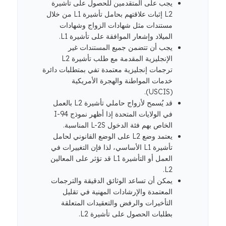
يجب على المتقدمين للحصول على تأشيرة
L2 إثبات علاقتهم بحامل تأشيرة L1 من خلال
مستندات مثل شهادات الزواج وشهادات
الميلاد وإشعار الموافقة على تأشيرة L1.
يجب أن تتضمن جميع المستندات غير
الإنجليزية المقدمة مع طلب تأشيرة L2
ترجمات إنجليزية معتمدة تفي بمتطلبات دائرة
خدمات المواطنة والهجرة الأمريكية
(USCIS).
قد يُسمح لأزواج حاملي تأشيرة L2 بالعمل
في الولايات المتحدة إذا أظهر نموذج I-94
الخاص بهم فئة الدخول L-2S المناسبة.
يعتمد وضع L2 على الوضع القانوني لحامل
تأشيرة L1 الأساسي، لذا فإن التغييرات في
العمل أو التأشيرة L1 قد تؤثر على المعالين
L2.
يمكن أن تساعد الوثائق الدقيقة والترجمات
المعتمدة والإرشادات المهنية في تقليل
التأخيرات والرفض والتعقيدات المتعلقة
بطلبات الحصول على تأشيرة L2.