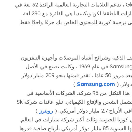
وفقًا لشركة بحثية مرموقة ، Global By Design ، تدعم العلامات التجارية العالمية الرائدة 32 لغة في
المتوسط. تدعم أوبر 46 لغة. هذا كثير من السيارات الناطقة! لكن ويكيبيديا هي الفائزة مع 280 لغة
ترجمة كورية للمحتوى الخاص بك جزءًا واحدًا فقط
تف الذكية وشرائح أشباه الموصلات وأجهزة التلفزيون
في العالم. تأسست شركة Samsung Electronics في عام 1969 ، وكانت تصنع في الأصل
ثلاجات وأجهزة تلفزيون وغسالات. والآن بعد مرور 50 عامًا ، تقدر قيمتها بنحو 209 مليار دولار
)
Samsung.com
- تأسس عام 1953 ، ويتكون هذا التكتل من 95 شركة. الشركات الأساسية في
الطاقة والاتصالات السلكية واللاسلكية وتشمل الشحن والإنتاج الكيميائي. تبلغ عائدات شركة Sk
رويترز
)
وريا الجنوبية وثالث أكبر شركة سيارات في العالم.
تأسست الشركة عام 1967 ، وتبلغ إيراداتها السنوية 85 مليار دولار أمريكي بأرباح صافية قدرها