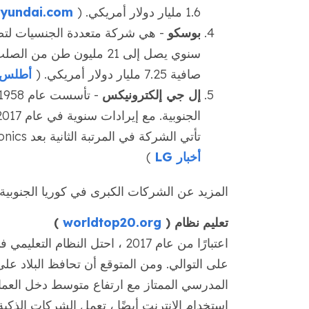
1.6 مليار دولار أمريكي. (
Hyundai.com
بوسكو
- هي شركة متعددة الجنسيات لتصن
صافية 7.25 مليار دولار أمريكي. (
أطلس ا
إل جي إلكترونيكس
تأتي الشركة في المرتبة الثانية بعد Samsung Electronics في إنتاج أجهزة التلفزيون. (
أخبار LG
)
المزيد عن الشركات الكبرى في كوريا الجنوبية:
تعليم
نظام (
worldtop20.org
)
اعتبارًا من عام 2017 ، احتل النظ
على التوالي. ومن المتوقع أن تحافظ البلاد على
المدرسي الممتاز مع ارتفاع متوسط دخل العمال (35191 دولارًا في عام
استخدام الإنترنت أيضًا ، تعمل الشركات الذكية