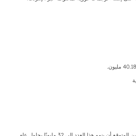
يوجد حاليًا 30.5 مليون متسوق عبر الإنترنت ومن المتوقع أن ينمو هذا العدد إلى 32 مليونًا بحلول عام