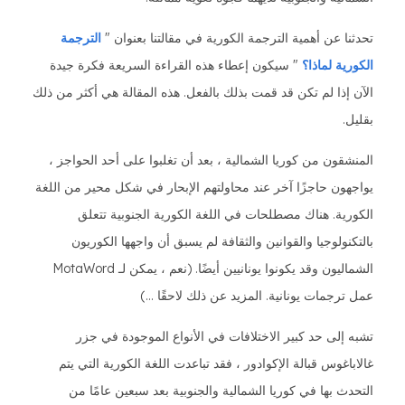
تحدثنا عن أهمية الترجمة الكورية في مقالتنا بعنوان "
الترجمة
الكورية لماذا؟
" سيكون إعطاء هذه القراءة السريعة فكرة جيدة
الآن إذا لم تكن قد قمت بذلك بالفعل. هذه المقالة هي أكثر من ذلك
بقليل.
المنشقون من كوريا الشمالية ، بعد أن تغلبوا على أحد الحواجز ،
يواجهون حاجزًا آخر عند محاولتهم الإبحار في شكل محير من اللغة
الكورية. هناك مصطلحات في اللغة الكورية الجنوبية تتعلق
بالتكنولوجيا والقوانين والثقافة لم يسبق أن واجهها الكوريون
الشماليون وقد يكونوا يونانيين أيضًا. (نعم ، يمكن لـ MotaWord
عمل ترجمات يونانية. المزيد عن ذلك لاحقًا ...)
تشبه إلى حد كبير الاختلافات في الأنواع الموجودة في جزر
غالاباغوس قبالة الإكوادور ، فقد تباعدت اللغة الكورية التي يتم
التحدث بها في كوريا الشمالية والجنوبية بعد سبعين عامًا من