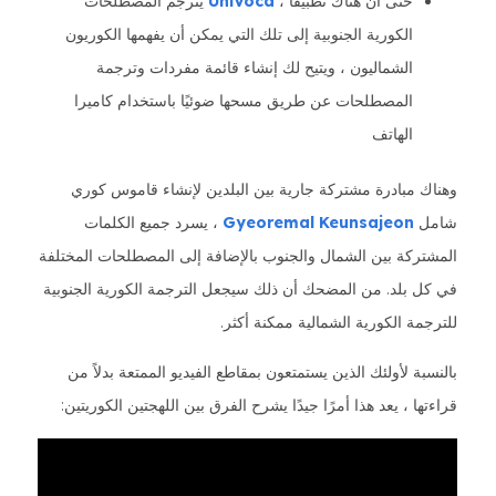
حتى أن هناك تطبيقًا ،
UniVoca
يترجم المصطلحات
الكورية الجنوبية إلى تلك التي يمكن أن يفهمها الكوريون
الشماليون ، ويتيح لك إنشاء قائمة مفردات وترجمة
المصطلحات عن طريق مسحها ضوئيًا باستخدام كاميرا
الهاتف
وهناك مبادرة مشتركة جارية بين البلدين لإنشاء قاموس كوري
شامل
Gyeoremal Keunsajeon
، يسرد جميع الكلمات
المشتركة بين الشمال والجنوب بالإضافة إلى المصطلحات المختلفة
في كل بلد. من المضحك أن ذلك سيجعل الترجمة الكورية الجنوبية
للترجمة الكورية الشمالية ممكنة أكثر.
بالنسبة لأولئك الذين يستمتعون بمقاطع الفيديو الممتعة بدلاً من
قراءتها ، يعد هذا أمرًا جيدًا يشرح الفرق بين اللهجتين الكوريتين: