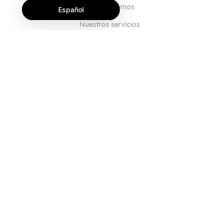
Quiénes somos
Español
Nuestros servicios
Blog
Preguntas frecuentes
Nuestro equipo
Empleo
Legal
Póngase en contacto con nosotros
PARA CLIENTES
Iniciar sesión
Registrarse