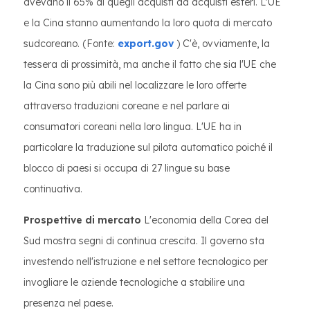
avevano il 65% di quegli acquisti da acquisti esteri. L'UE
e la Cina stanno aumentando la loro quota di mercato
sudcoreano. (Fonte:
export.gov
) C'è, ovviamente, la
tessera di prossimità, ma anche il fatto che sia l'UE che
la Cina sono più abili nel localizzare le loro offerte
attraverso traduzioni coreane e nel parlare ai
consumatori coreani nella loro lingua. L'UE ha in
particolare la traduzione sul pilota automatico poiché il
blocco di paesi si occupa di 27 lingue su base
continuativa.
Prospettive di mercato
L'economia della Corea del
Sud mostra segni di continua crescita. Il governo sta
investendo nell'istruzione e nel settore tecnologico per
invogliare le aziende tecnologiche a stabilire una
presenza nel paese.