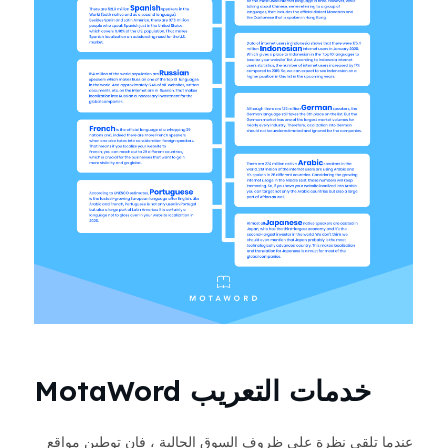
خدمات التعريب MotaWord
عندما تلقي نظرة على ظروف السوق الحالية ، فإن توطين مواقع