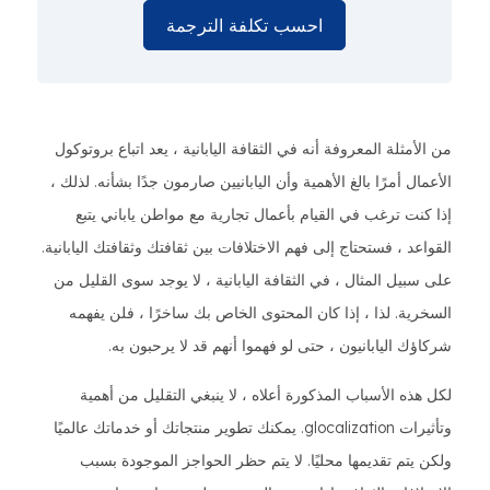
احسب تكلفة الترجمة
من الأمثلة المعروفة أنه في الثقافة اليابانية ، يعد اتباع بروتوكول
الأعمال أمرًا بالغ الأهمية وأن اليابانيين صارمون جدًا بشأنه. لذلك ،
إذا كنت ترغب في القيام بأعمال تجارية مع مواطن ياباني يتبع
القواعد ، فستحتاج إلى فهم الاختلافات بين ثقافتك وثقافتك اليابانية.
على سبيل المثال ، في الثقافة اليابانية ، لا يوجد سوى القليل من
السخرية. لذا ، إذا كان المحتوى الخاص بك ساخرًا ، فلن يفهمه
شركاؤك اليابانيون ، حتى لو فهموا أنهم قد لا يرحبون به.
لكل هذه الأسباب المذكورة أعلاه ، لا ينبغي التقليل من أهمية
وتأثيرات glocalization. يمكنك تطوير منتجاتك أو خدماتك عالميًا
ولكن يتم تقديمها محليًا. لا يتم حظر الحواجز الموجودة بسبب