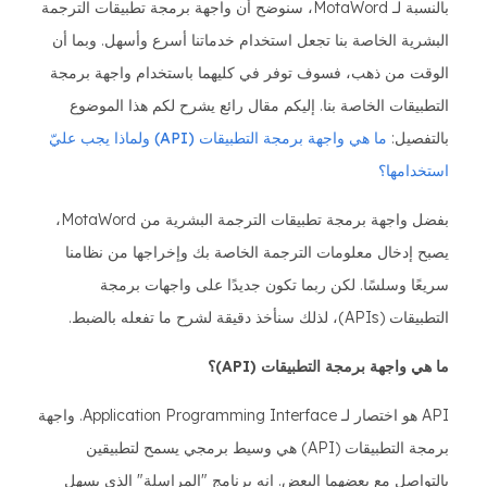
بالنسبة لـ MotaWord، سنوضح أن واجهة برمجة تطبيقات الترجمة
البشرية الخاصة بنا تجعل استخدام خدماتنا أسرع وأسهل. وبما أن
الوقت من ذهب، فسوف توفر في كليهما باستخدام واجهة برمجة
التطبيقات الخاصة بنا. إليكم مقال رائع يشرح لكم هذا الموضوع
بالتفصيل:
ما هي واجهة برمجة التطبيقات (API) ولماذا يجب عليّ
استخدامها؟
بفضل واجهة برمجة تطبيقات الترجمة البشرية من MotaWord،
يصبح إدخال معلومات الترجمة الخاصة بك وإخراجها من نظامنا
سريعًا وسلسًا. لكن ربما تكون جديدًا على واجهات برمجة
التطبيقات (APIs)، لذلك سنأخذ دقيقة لشرح ما تفعله بالضبط.
ما هي واجهة برمجة التطبيقات (API)؟
API هو اختصار لـ Application Programming Interface. واجهة
برمجة التطبيقات (API) هي وسيط برمجي يسمح لتطبيقين
بالتواصل مع بعضهما البعض. إنه برنامج "المراسلة" الذي يسهل