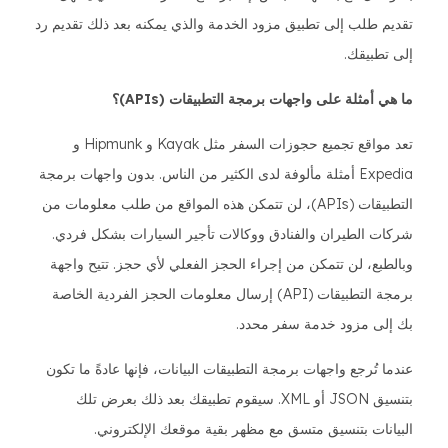
تقديم طلب إلى تطبيق مزود الخدمة والذي يمكنه بعد ذلك تقديم رد
إلى تطبيقك.
ما هي أمثلة على واجهات برمجة التطبيقات (APIs)؟
تعد مواقع تجميع حجوزات السفر مثل Kayak و Hipmunk و
Expedia أمثلة مألوفة لدى الكثير من الناس. بدون واجهات برمجة
التطبيقات (APIs)، لن تتمكن هذه المواقع من طلب معلومات من
شركات الطيران والفنادق ووكالات تأجير السيارات بشكل فردي.
وبالطبع، لن تتمكن من إجراء الحجز الفعلي لأي حجز. تتيح واجهة
برمجة التطبيقات (API) إرسال معلومات الحجز الفردية الخاصة
بك إلى مزود خدمة سفر محدد.
عندما تُرجع واجهات برمجة التطبيقات البيانات، فإنها عادةً ما تكون
بتنسيق JSON أو XML. سيقوم تطبيقك بعد ذلك بعرض تلك
البيانات بتنسيق متسق مع مظهر بقية موقعك الإلكتروني.