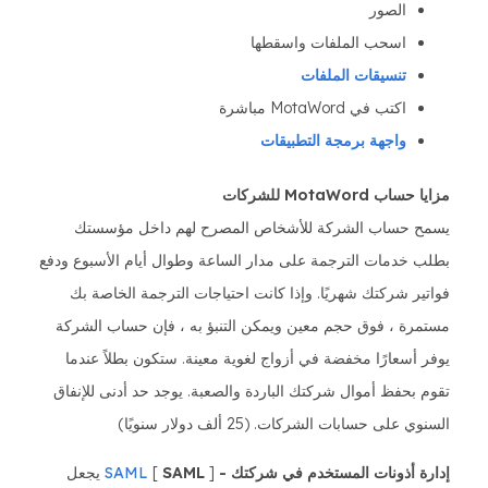
الصور
اسحب الملفات واسقطها
تنسيقات الملفات
اكتب في MotaWord مباشرة
واجهة برمجة التطبيقات
مزايا حساب MotaWord للشركات
يسمح حساب الشركة للأشخاص المصرح لهم داخل مؤسستك
بطلب خدمات الترجمة على مدار الساعة وطوال أيام الأسبوع ودفع
فواتير شركتك شهريًا. وإذا كانت احتياجات الترجمة الخاصة بك
مستمرة ، فوق حجم معين ويمكن التنبؤ به ، فإن حساب الشركة
يوفر أسعارًا مخفضة في أزواج لغوية معينة. ستكون بطلاً عندما
تقوم بحفظ أموال شركتك الباردة والصعبة. يوجد حد أدنى للإنفاق
السنوي على حسابات الشركات. (25 ألف دولار سنويًا)
إدارة أذونات المستخدم في شركتك -
[
SAML
]
SAML
يجعل