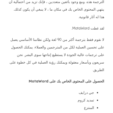
الترجمة هذه. ومع وجود بائعين متعددين ، فإنك تزيد من احتمالية أن
ينتهي المحتوى الخاص بك في مكان ما ، لا ينبغي أن يكون كذلك.
هذا له آثار قانونية.
لقد غطت MotaWord.
لا نقوم فقط بترجمة أكثر من 90 لغة ولكن نظامنا الأساسي يعمل
على تحسين العملية لكل من المترجمين والعملاء. يمكنك الحصول
على ترجمات عالية الجودة لا يستطيع إنتاجها سوى البشر. نحن
سريعون وبأسعار معقولة ويمكنك رؤية العملية في كل خطوة على
الطريق.
الحصول على المحتوى الخاص بك على MotaWord
جي درايف
تمديد كروم
المنتزع