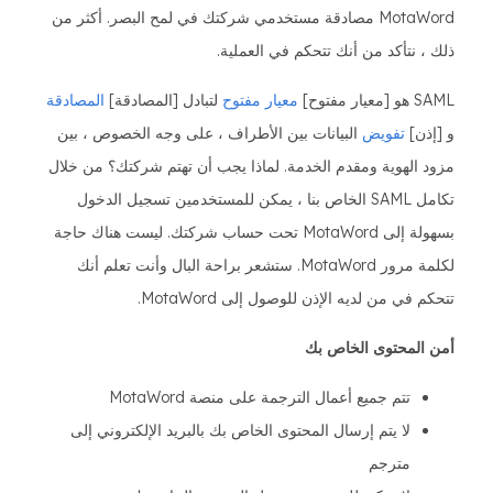
MotaWord مصادقة مستخدمي شركتك في لمح البصر. أكثر من
ذلك ، نتأكد من أنك تتحكم في العملية.
SAML هو [معيار مفتوح]
معيار مفتوح
لتبادل [المصادقة]
المصادقة
و [إذن]
تفويض
البيانات بين الأطراف ، على وجه الخصوص ، بين
مزود الهوية ومقدم الخدمة. لماذا يجب أن تهتم شركتك؟ من خلال
تكامل SAML الخاص بنا ، يمكن للمستخدمين تسجيل الدخول
بسهولة إلى MotaWord تحت حساب شركتك. ليست هناك حاجة
لكلمة مرور MotaWord. ستشعر براحة البال وأنت تعلم أنك
تتحكم في من لديه الإذن للوصول إلى MotaWord.
أمن المحتوى الخاص بك
تتم جميع أعمال الترجمة على منصة MotaWord
لا يتم إرسال المحتوى الخاص بك بالبريد الإلكتروني إلى
مترجم