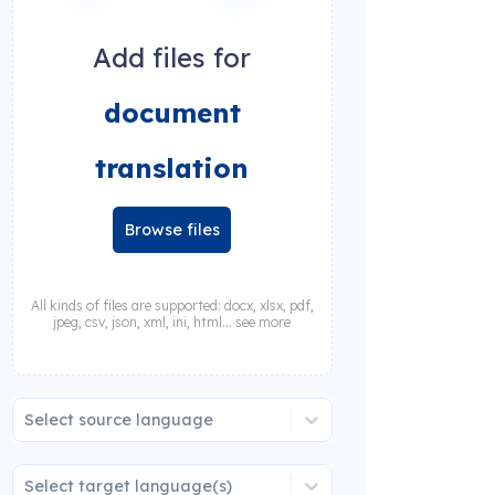
Add files for
document
translation
Browse files
All kinds of files are supported: docx, xlsx, pdf,
jpeg, csv, json, xml, ini, html... see more
Select source language
Select target language(s)