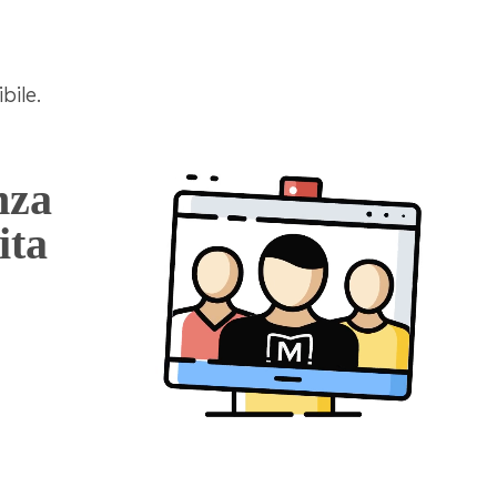
bile.
nza
ita