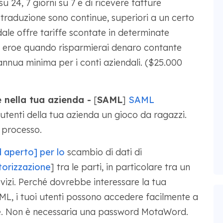
u 24, 7 giorni su 7 e di ricevere fatture
di traduzione sono continue, superiori a un certo
ale offre tariffe scontate in determinate
un eroe quando risparmierai denaro contante
annua minima per i conti aziendali. ($25.000
 nella tua azienda -
[
SAML
]
SAML
utenti della tua azienda un gioco da ragazzi.
l processo.
 aperto] per lo
scambio di dati di
torizzazione
] tra le parti, in particolare tra un
ervizi. Perché dovrebbe interessare la tua
ML, i tuoi utenti possono accedere facilmente a
e. Non è necessaria una password MotaWord.