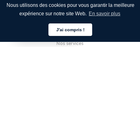
Nous utilisons des cookies pour vous garantir la meilleure
expérience sur notre site Web.
En savoir plus
ENTREPRISE
J'ai compris !
À propos de nous
Français
Nos services
Blog
FAQ
Notre équipe
Carrières
Juridique
Nous contacter
POUR LES CLIENTS