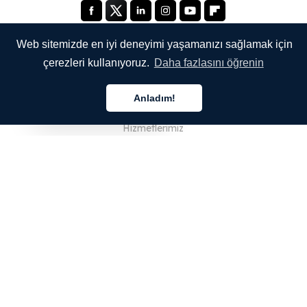
Web sitemizde en iyi deneyimi yaşamanızı sağlamak için
çerezleri kullanıyoruz.
Daha fazlasını öğrenin
ŞİRKETİMİZ
Anladım!
Hakkımızda
Türkçe
Hizmetlerimiz
Blog
SSS
Ekibimiz
Kariyer
Hukuk
Bize Ulaşın