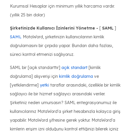
Kurumsal Hesaplar için minimum yıllık harcama vardır.
(yıllık 25 bin dolar)
Şirketinizde Kullanıcı İzinlerini Yönetme -
[
SAML
]
SAML
MotaWord, şirketinizin kullanıcılarının kimlik
doğrulamasını bir çırpıda yapar. Bundan daha fazlası,
süreci kontrol etmenizi sağlıyoruz.
SAML bir [açık standarttır]
açık standart
[kimlik
doğrulama] alışverişi için
kimlik doğrulama
ve
[yetkilendirme]
yetki
taraflar arasındaki, özellikle bir kimlik
sağlayıcı ile bir hizmet sağlayıcı arasındaki veriler.
Şirketiniz neden umursasın? SAML entegrasyonumuz ile
kullanıcılarınız MotaWord'a şirket hesabınızla kolayca giriş
yapabilir. MotaWord şifresine gerek yoktur. MotaWord'a
kimlerin erişim izni olduğunu kontrol ettiğinizi bilerek içiniz