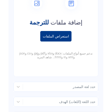
إضافة ملفات
للترجمة
استعراض الملفات
ندعم جميع أنواع الملفات: docx وxlsx وpdf وjpg وcsv وjson
وxml وin وhtml... شاهد المزيد
حدد لغة المصدر
حدد اللغة (اللغات) الهدف