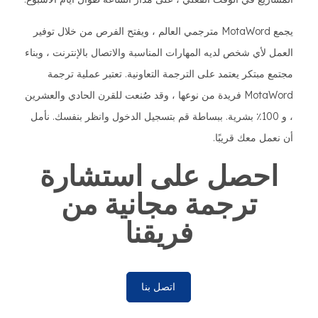
يجمع MotaWord مترجمي العالم ، ويفتح الفرص من خلال توفير
العمل لأي شخص لديه المهارات المناسبة والاتصال بالإنترنت ، وبناء
مجتمع مبتكر يعتمد على الترجمة التعاونية. تعتبر عملية ترجمة
MotaWord فريدة من نوعها ، وقد صُنعت للقرن الحادي والعشرين
، و 100٪ بشرية. ببساطة قم بتسجيل الدخول وانظر بنفسك. نأمل
أن نعمل معك قريبًا.
احصل على استشارة
ترجمة مجانية من
فريقنا
اتصل بنا