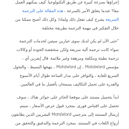
إجراؤها بسرعة كبيرة عن طريق التكنولوجيا. كيف يمكنهم العمل
معا؟ عندما يتعلق الأمر بالسرعة ،
هذه المقالة على الترجمة
السريعة
يشرح كيف نفعل ذلك ولماذا. وكل ذلك أصبح ممكنا من
خلال التفكير في مهمة الترجمة بطريقة مختلفة.
"حتى الآن لم يكن لديك سوى خيارين سيئين لخدمات الترجمة.
سواء كانت ترجمة آلية سريعة ولكن منخفضة الجودة أو وكالات
ترجمة بطيئة ومكلفة ومرهقة وغير ملائمة. قال إيفرين آي ،
مؤسس MotaWord ، إن MotaWord ، بنهجها البسيط ، والتحول
السريع للغاية ، والتوافر على مدار الساعة طوال أيام الأسبوع
والقدرة على تحمل التكاليف يسمحان بأفضل ما في العالمين.
ابدأ بتحميل مستند على موقعنا الحائز على جوائز. هناك ، سوف
تحصل على اقتباس فوري. بمجرد قبول عرض الأسعار ، سيتم
إرسال المستند إلى مترجمي MotaWord البشريين الذين يطابقون
أزواج اللغات في المستند. بمجرد الترجمة والتدقيق والتحقق من