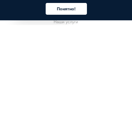
КОМПАНИЯ
Понятно!
О компании
Русский
Наши услуги
Блог
Часто задаваемые вопросы
Наша команда
Карьеры
Юриспруденция
Контакты
ДЛЯ КЛИЕНТОВ
Войти
Зарегистрироваться