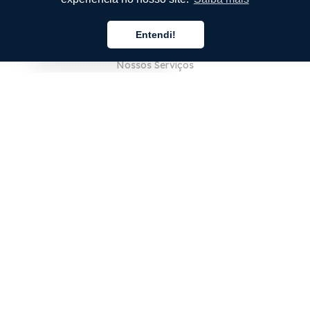
EMPRESA
Entendi!
Sobre Nós
Português
Nossos Serviços
Blog
Perguntas Frequentes (FAQ)
Nossa Equipe
Carreiras
Jurídico
Entre em Contato
PARA CLIENTES
Iniciar sessão