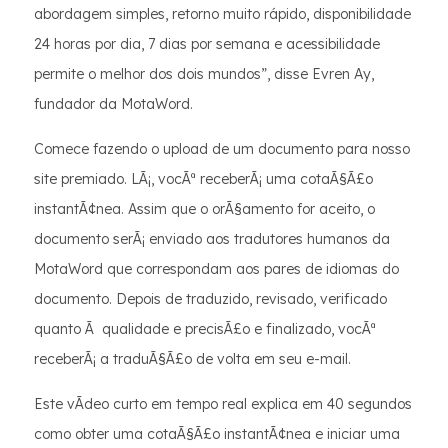
abordagem simples, retorno muito rápido, disponibilidade
24 horas por dia, 7 dias por semana e acessibilidade
permite o melhor dos dois mundos”, disse Evren Ay,
fundador da MotaWord.
Comece fazendo o upload de um documento para nosso
site premiado. LÃ¡, vocÃª receberÃ¡ uma cotaÃ§Ã£o
instantÃ¢nea. Assim que o orÃ§amento for aceito, o
documento serÃ¡ enviado aos tradutores humanos da
MotaWord que correspondam aos pares de idiomas do
documento. Depois de traduzido, revisado, verificado
quanto Ã qualidade e precisÃ£o e finalizado, vocÃª
receberÃ¡ a traduÃ§Ã£o de volta em seu e-mail.
Este vÃ­deo curto em tempo real explica em 40 segundos
como obter uma cotaÃ§Ã£o instantÃ¢nea e iniciar uma