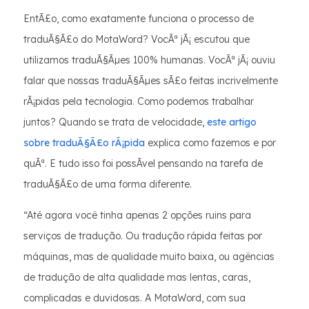
EntÃ£o, como exatamente funciona o processo de
traduÃ§Ã£o do MotaWord? VocÃª jÃ¡ escutou que
utilizamos traduÃ§Ãµes 100% humanas. VocÃª jÃ¡ ouviu
falar que nossas traduÃ§Ãµes sÃ£o feitas incrivelmente
rÃ¡pidas pela tecnologia. Como podemos trabalhar
juntos? Quando se trata de velocidade,
este artigo
sobre traduÃ§Ã£o rÃ¡pida
explica como fazemos e por
quÃª. E tudo isso foi possÃ­vel pensando na tarefa de
traduÃ§Ã£o de uma forma diferente.
“Até agora você tinha apenas 2 opções ruins para
serviços de tradução. Ou tradução rápida feitas por
máquinas, mas de qualidade muito baixa, ou agências
de tradução de alta qualidade mas lentas, caras,
complicadas e duvidosas. A MotaWord, com sua