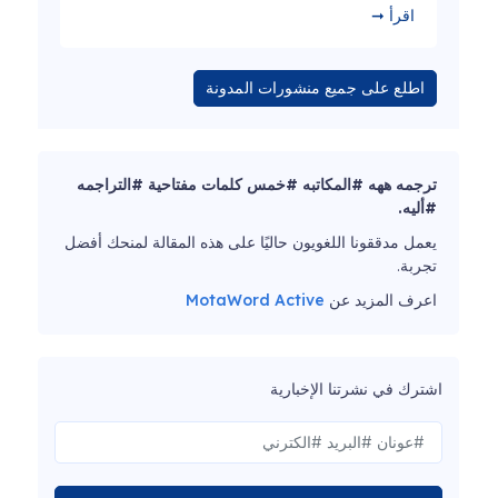
اقرأ ➞
اطلع على جميع منشورات المدونة
ترجمه ههه #المكاتبه #خمس كلمات مفتاحية #التراجمه
#أليه.
يعمل مدققونا اللغويون حاليًا على هذه المقالة لمنحك أفضل
تجربة.
اعرف المزيد عن
MotaWord Active
اشترك في نشرتنا الإخبارية