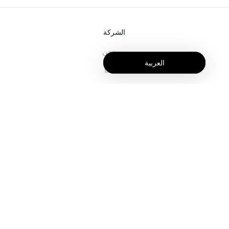
الشركة
من نحن
العربية
خدماتنا
المدونة
الأسئلة الشائعة
فريقنا
الوظائف
المجال القانوني
اتصل بنا
للعملاء