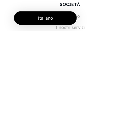
SOCIETÀ
Chi siamo
Italiano
I nostri servizi
Blog
Domande frequenti
Il nostro team
Opportunità di lavoro
Note legali
Contattaci
PER I CLIENTI
Accedi